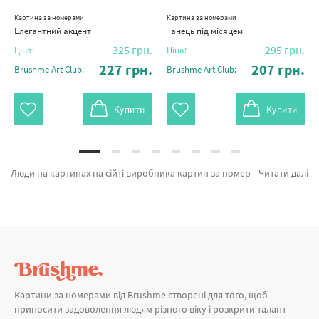
Картина за номерами
Картина за номерами
Елегантний акцент
Танець під місяцем
325
грн.
295
грн.
Ціна:
Ціна:
227
грн.
207
грн.
Brushme Art Club:
Brushme Art Club:
Купити
Купити
Люди на картинах на сійті виробника картин за номерами Brushme.com.ua. Тут можна придбати Картина за номерами Полум'я кохання BS53889 від провідного бренду Brushme який підкуповує ціновою політикою. Кожен продукт розділу «Картини за номерами» з гарантією та підтверджений досвідом клієнтів. Справа в шляпі, Чуттєва пауза и Мова тіла 4 © Anna Esthete а также фірмових постачальників за кращими цінами. Купуючи Венеція та картина за номерами жираф миттєва доставка в Запоріжжя або інше зручне місто. Тюльпани та\або картини за номерами мозаїка придбайте прямо зараз!
Читати далі
Картини за номерами від Brushme створені для того, щоб
приносити задоволення людям різного віку і розкрити талант