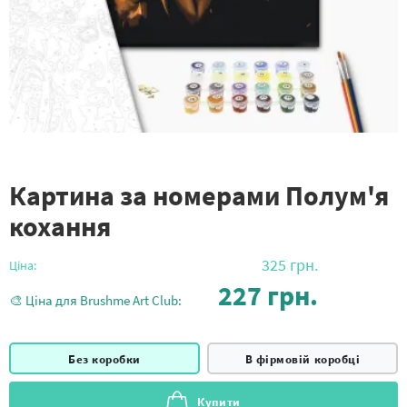
Картина за номерами Полум'я
кохання
325
грн.
Ціна:
227
грн.
🎨 Ціна для Brushme Art Club:
Без коробки
В фірмовій коробці
Купити