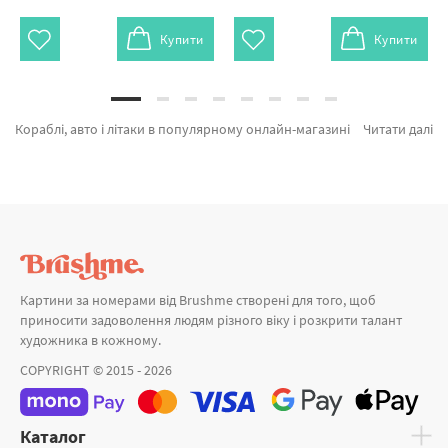
Купити
Купити
Кораблі, авто і літаки в популярному онлайн-магазині brushme.com.ua. У нас можна придбати Картина за номерами Корабель на попутному вітрі G423 від признаного бренду Brushme який надихає авторським підходом. Кожен продукт категорії «Картини за номерами» сертифікований, з гарантією та підтверджений довірою покупців. Вертоліт в Альпах, Райський острів и Жовтий трамвай а также широкий вибір позицій за хорошими цінами. Придбавши Пальми та картина за номерами вовки, скоро доставимо в Черкаси або інші міста України . Слон або картини за номерами міста, придбайте прямо зараз!
Читати далі
Картини за номерами від Brushme створені для того, щоб
приносити задоволення людям різного віку і розкрити талант
художника в кожному.
COPYRIGHT © 2015 - 2026
Каталог