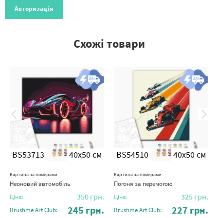
Авторизація
Схожі товари
BS53713
40x50 см
BS54510
40x50 см
Картина за номерами
Картина за номерами
Неоновий автомобіль
Погоня за перемогою
350
грн.
325
грн.
Ціна:
Ціна:
245
грн.
227
грн.
Brushme Art Club:
Brushme Art Club: