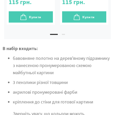
115
грн.
115
грн.
Купити
Купити
В набір входить:
бавовняне полотно на дерев'яному підрамнику
з нанесеною пронумерованою схемою
майбутньої картини
3 пензлики різної товщини
акрилові пронумеровані фарби
кріплення до стіни для готової картини
Зверніть увагу, що кольори можуть