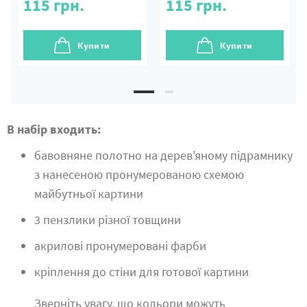
115
грн.
115
грн.
Купити
Купити
В набір входить:
бавовняне полотно на дерев'яному підрамнику
з нанесеною пронумерованою схемою
майбутньої картини
3 пензлики різної товщини
акрилові пронумеровані фарби
кріплення до стіни для готової картини
Зверніть увагу, що кольори можуть