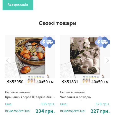
Авторизація
Схожі товари
BS53950
40x50 см
BS51831
40x50 см
Картина за номерами
Картина за номерами
Крашанки і верба © Каріна Зіміна
Чаювання в орхідеях
335
грн.
325
грн.
Ціна:
Ціна:
234
грн.
227
грн.
Brushme Art Club:
Brushme Art Club: