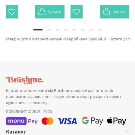
Купити
Купити
Натюрморти в інтернет-магазині виробника Брашмі. Ви на сторінці, де можна з легкістю обрати Картина за номерами Кава з круасаном GX5740 від признаного бренду Brushme який порадує продуманістю. Кожен продукт лінійки «Картини за номерами» допоможе захоплююче провести час. Лавандовий ранок, Рецепт щастя и Вино і фрукти а также професійних розробників за суперцінами. Оформлюючи замовлення Лісовий пейзаж та картина за номерами мавпа, блискавично привеземо в Одесу або іншу область. Лілії або картини за номерами дівчина, замовляйте прямо зараз!
Читати далі
Картини за номерами від Brushme створені для того, щоб
приносити задоволення людям різного віку і розкрити талант
художника в кожному.
COPYRIGHT © 2015 - 2026
Каталог