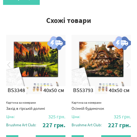
Схожі товари
BS3348
40x50 см
BS53793
40x50 см
Картина за номерами
Картина за номерами
Захід в гірській долині
Осінній будиночок
325
грн.
325
грн.
Ціна:
Ціна:
227
грн.
227
грн.
Brushme Art Club:
Brushme Art Club: