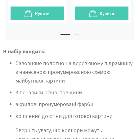
Купити
Купити
В набір входить:
бавовняне полотно на дерев'яному підрамнику
з нанесеною пронумерованою схемою
майбутньої картини
3 пензлики різної товщини
акрилові пронумеровані фарби
кріплення до стіни для готової картини
Зверніть увагу, що кольори можуть
несуттєво відрізнятися від показаних на