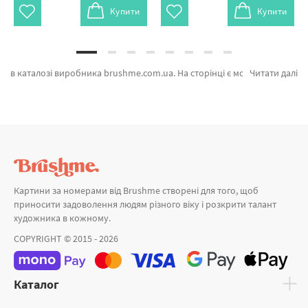
Купити
Купити
в каталозі виробника brushme.com.ua. На сторінці є можливість обрати Картина за номерами В ритме города від провідного бренду Brushme який славиться авторським підходом. Кожен продукт розділу «» з гарантією та підтверджений досвідом клієнтів. GX3376, Північне сяйво и Кемпінг під зірками © Roksolana Baran а также широкий вибір позицій за прийнятною ціною. Купуючи Море та картини за номерами лондон, ми швидко відправимо в Одесу або невелике місто. Квіти та\або картини за номерами ангел, придбайте прямо зараз!
Читати далі
Картини за номерами від Brushme створені для того, щоб
приносити задоволення людям різного віку і розкрити талант
художника в кожному.
COPYRIGHT © 2015 - 2026
Каталог