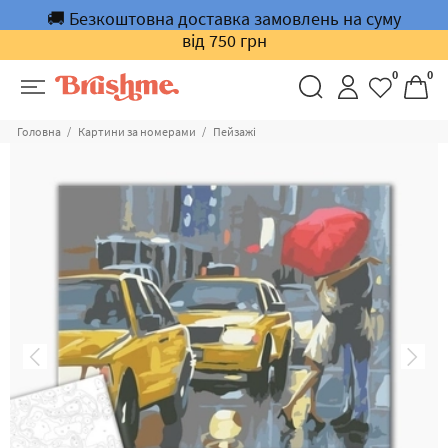
🚚 Безкоштовна доставка замовлень на суму
від 750 грн
0
0
Головна
Картини за номерами
Пейзажі