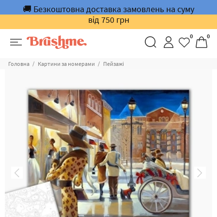
🚚 Безкоштовна доставка замовлень на суму
від 750 грн
0
0
Головна
Картини за номерами
Пейзажі