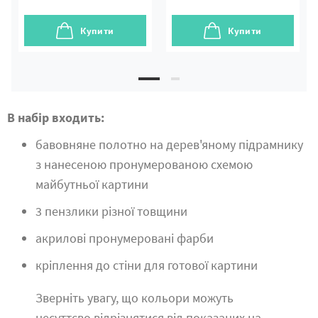
Купити
Купити
В набір входить:
бавовняне полотно на дерев'яному підрамнику
з нанесеною пронумерованою схемою
майбутньої картини
3 пензлики різної товщини
акрилові пронумеровані фарби
кріплення до стіни для готової картини
Зверніть увагу, що кольори можуть
несуттєво відрізнятися від показаних на