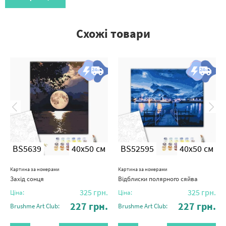
Схожі товари
BS5639
40x50 см
BS52595
40x50 см
Картина за номерами
Картина за номерами
Захід сонця
Відблиски полярного сяйва
325
грн.
325
грн.
Ціна:
Ціна:
227
грн.
227
грн.
Brushme Art Club:
Brushme Art Club: