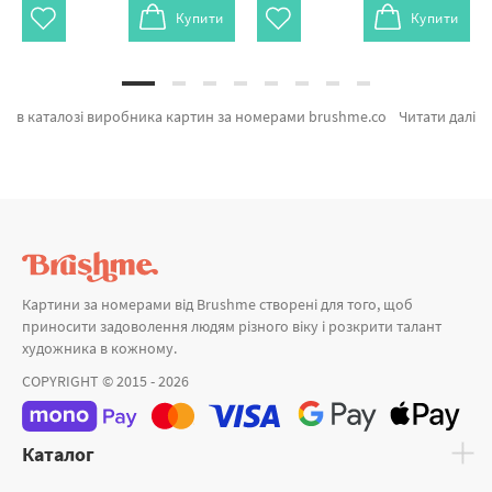
Купити
Купити
в каталозі виробника картин за номерами brushme.com.ua. Ви на сторінці, де є можливість замовити Картина за номерами Вечерний променад від бренду з світовим іменем Brushme який порадує унікальністю. Будь-який товар з категорії «» ідеально підходить для подарунка. Човен серед гір, Місяць повного релаксу и Човен у плавнях а также широкий вибір позицій за зниженими цінами. Замовляючи Пальми та картина за номерами малювати, швидко привеземо в Бердянськ або будь-яку область України. Дерев'яні пазли або картини за номерами санторіні оформляйте замовлення прямо зараз!
Читати далі
Картини за номерами від Brushme створені для того, щоб
приносити задоволення людям різного віку і розкрити талант
художника в кожному.
COPYRIGHT © 2015 - 2026
Каталог