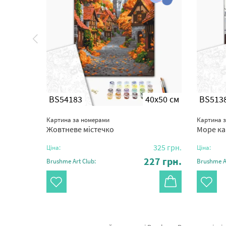
0x50 см
BS54183
40x50 см
BS513
Картина за номерами
Картина 
Жовтневе містечко
Море ка
325
грн.
325
грн.
Ціна:
Ціна:
27
грн.
227
грн.
Brushme Art Club:
Brushme Ar