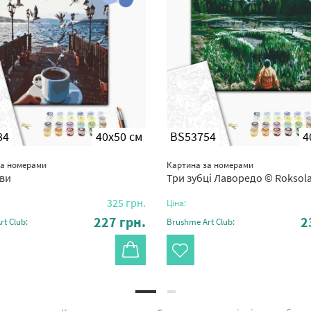
84
40x50 см
BS53754
4
за номерами
Картина за номерами
ви
Три зубці Лаворедо © Roksolan
325
грн.
Ціна:
227
грн.
2
t Club:
Brushme Art Club: