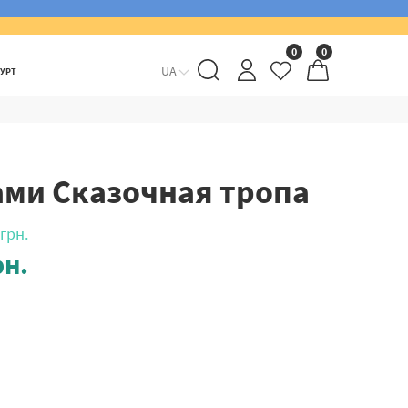
0
0
UA
ГУРТ
ами Сказочная тропа
грн.
н.