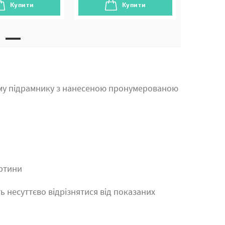
Купити
Купити
му підрамнику з нанесеною пронумерованою
артини
ь несуттєво відрізнятися від показаних