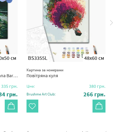
0x50 см
BS3355L
48x60 см
BS543
Картина за номерами
Картина з
a Baran
Повітряна куля
Осінній
335
грн.
380
грн.
Ціна:
Ціна:
34
грн.
266
грн.
Brushme Art Club:
Brushme Ar