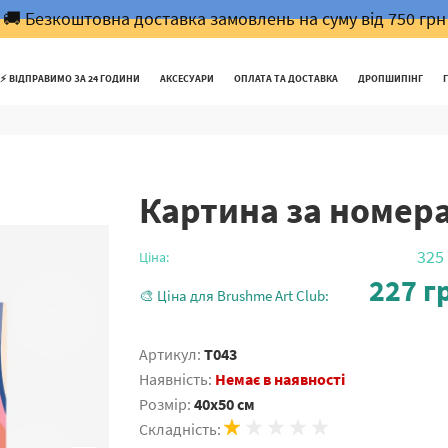
🚚 Безкоштовна доставка замовлень на суму від 750 грн
⚡️ ВІДПРАВИМО ЗА 24 ГОДИНИ
АКСЕСУАРИ
ОПЛАТА ТА ДОСТАВКА
ДРОПШИПІНГ
Картина за номер
325
Ціна:
227
гр
🎨 Ціна для Brushme Art Club:
Артикул:
T043
Наявність:
Немає в наявності
Розмір:
40x50 см
Складність: