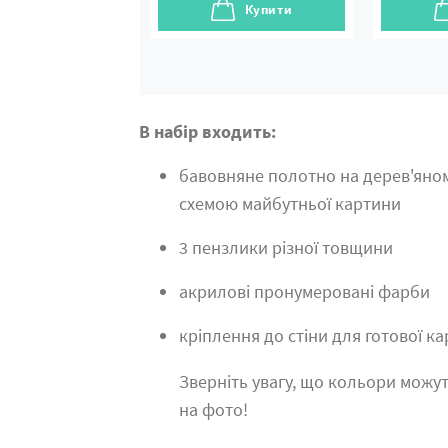
Купити
В набір входить:
бавовняне полотно на дерев'яно
схемою майбутньої картини
3 пензлики різної товщини
акрилові пронумеровані фарби
кріплення до стіни для готової к
Зверніть увагу, що кольори можут
на фото!