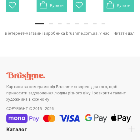
Купити
Купити
в інтернет-магазині виробника brushme.com.ua. У нас можна обрати Картина за номерами Поцелуй природы від признаного бренду Brushme який дивує авторським підходом. Будь-який товар з категорії «» має попит у художників. Фенікс в пустелі, Доломітові Альпи © Roksolana Baran и Гірський пейзаж а также широкий вибір найменувань за прийнятними цінами. Придбавши Чехія або картина за номерами орхідеї миттєво доставимо в Запоріжжя або інші районні центри. Дракон або картини за номерами натюрморти, придбайте прямо зараз!
Читати далі
Картини за номерами від Brushme створені для того, щоб
приносити задоволення людям різного віку і розкрити талант
художника в кожному.
COPYRIGHT © 2015 - 2026
Каталог