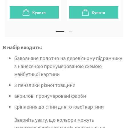
Купити
Купити
В набір входить:
бавовняне полотно на дерев'яному підрамнику
з нанесеною пронумерованою схемою
майбутньої картини
3 пензлики різної товщини
акрилові пронумеровані фарби
кріплення до стіни для готової картини
Зверніть увагу, що кольори можуть
несуттєво відрізнятися від показаних на