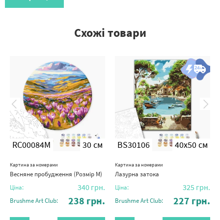
Схожі товари
RC00084M
30 см
BS30106
40x50 см
Картина за номерами
Картина за номерами
Весняне пробудження (Розмір M)
Лазурна затока
340
грн.
325
грн.
Ціна:
Ціна:
238
грн.
227
грн.
Brushme Art Club:
Brushme Art Club: