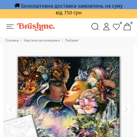
🚚 Безкоштовна доставка замовлень на суму
від 750 грн
0
0
Головна
Картини за номерами
Пейзажі