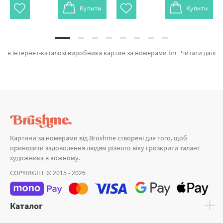
Купити
Купити
в інтернет-каталозі виробника картин за номерами brushme.com.ua. На сторінці дуже легко обрати Картина за номерами Ветряная мельница від кращого бренду Brushme який вражає дизайном. Весь асортимент розділу «» ідеально підходить для подарунка. Туманна прогулянка, Золотиста осінь у горах и Райський куточок а также широкий вибір продукції за прийнятною ціною. Придбавши Ван Гог разом з картина за номерами орхідея, ми швидко доставимо в Дніпродзержинськ або інші районні центри. Дерев'яні пазли або картини за номерами коні, придбайте прямо зараз!
Читати далі
Картини за номерами від Brushme створені для того, щоб
приносити задоволення людям різного віку і розкрити талант
художника в кожному.
COPYRIGHT © 2015 - 2026
Каталог