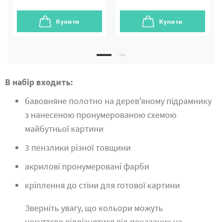
Купити
Купити
В набір входить:
бавовняне полотно на дерев'яному підрамнику
з нанесеною пронумерованою схемою
майбутньої картини
3 пензлики різної товщини
акрилові пронумеровані фарби
кріплення до стіни для готової картини
Зверніть увагу, що кольори можуть
несуттєво відрізнятися від показаних на