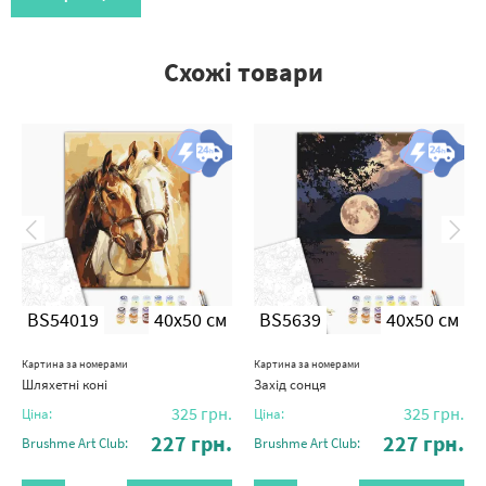
Схожі товари
BS54019
40x50 см
BS5639
40x50 см
Картина за номерами
Картина за номерами
Шляхетні коні
Захід сонця
325
грн.
325
грн.
Ціна:
Ціна:
227
грн.
227
грн.
Brushme Art Club:
Brushme Art Club: