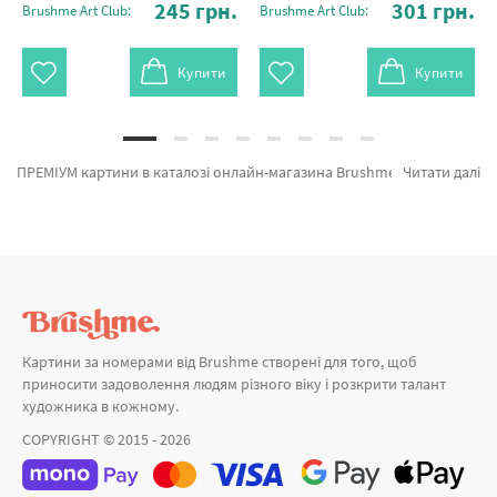
245
грн.
301
грн.
Brushme Art Club:
Brushme Art Club:
Купити
Купити
ПРЕМІУМ картини в каталозі онлайн-магазина Brushme. На вітрині можна замовити Преміум картина за номерами Абісинська кішка PGX9868 від провідного бренду Brushme який надихає авторським підходом. Кожен продукт категорії «Картини за номерами» надихне знайти у собі справжнього художника. Мандрівниця в житньому полі, Тюльпани Амстердаму и Лапка підтримки ©Маріанна Пащук а также великий вибір продукції за приємними цінами. Оформлюючи замовлення Дівчинка разом з картина за номерами петрівка, миттєво привеземо в Маріуполь або будь-яку область. Мавпа та картини за номерами постачальники, придбайте прямо зараз!
Читати далі
Картини за номерами від Brushme створені для того, щоб
приносити задоволення людям різного віку і розкрити талант
художника в кожному.
COPYRIGHT © 2015 - 2026