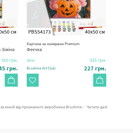
0x50 см
PBS54173
40x50 см
PBS36
Картина за номерами Premium
Картина з
 Зіміна
Феєчка
Тюльпан
350
грн.
325
грн.
Ціна:
Ціна:
45
грн.
227
грн.
Brushme Art Club:
Brushme Ar
Літак або картина за номерами ведмідь, миттєво відвеземо в Маріуполь або інші міста України . Вовк та\або картини за номерами мавпа, придбайте прямо зараз!
Читати далі