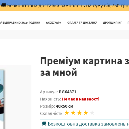
🚚 Безкоштовна доставка замовлень на суму від 750 грн
⚡️ ВІДПРАВИМО ЗА 24 ГОДИНИ
АКСЕСУАРИ
ОПЛАТА ТА ДОСТАВКА
ДРОПШИПІНГ
Преміум картина 
за мной
Артикул:
PGX4371
Наявність:
Немає в наявності
Розмір:
40x50 см
Складність:
🚚 Безкоштовна доставка замовлень на