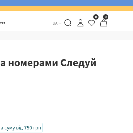
0
0
UA
ГУРТ
за номерами Следуй
 суму від 750 грн