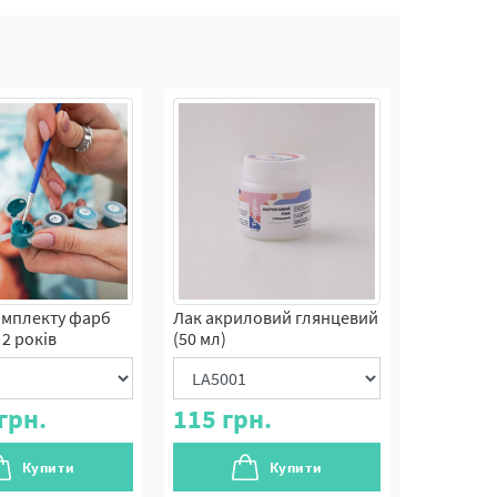
омплекту фарб
Лак акриловий глянцевий
2 років
(50 мл)
грн.
115
грн.
Купити
Купити