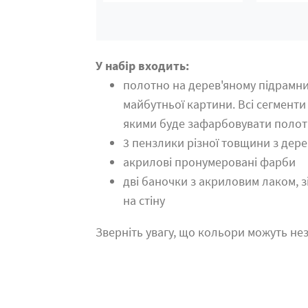
У набір входить:
полотно на дерев'яному підрамн
майбутньої картини. Всі сегменти
якими буде зафарбовувати поло
3 пензлики різної товщини з дер
акрилові пронумеровані фарби
дві баночки з акриловим лаком, 
на стіну
Зверніть увагу, що кольори можуть нез