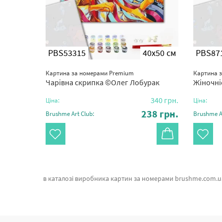
0x50 см
PBS53315
40x50 см
PBS87
Картина за номерами Premium
Картина 
Чарівна скрипка ©Олег Лобурак
Жіночні
.
320
грн.
340
грн.
Ціна:
Ціна:
01
грн.
238
грн.
Brushme Art Club:
Brushme Ar
в каталозі виробника картин за номерами brushme.com.ua. В даному місці можна підібрати Преміум картина за номерами Следуй за мной від признаного виробника Brushm