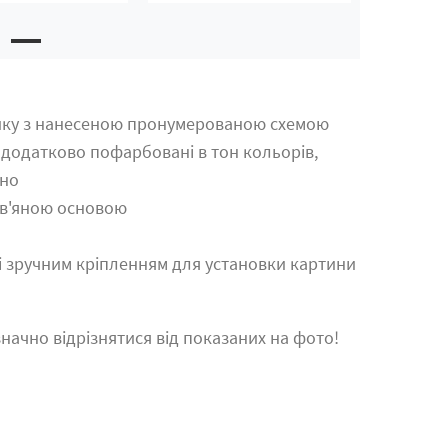
ику з нанесеною пронумерованою схемою
 додатково пофарбовані в тон кольорів,
тно
ев'яною основою
зі зручним кріпленням для установки картини
начно відрізнятися від показаних на фото!