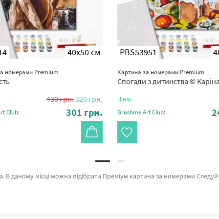
14
40x50 см
PBS53951
4
за номерами Premium
Картина за номерами Premium
сть
Спогади з дитинства © Каріна
430
грн.
320
грн.
Ціна:
301
грн.
2
t Club:
Brushme Art Club:
e який вражає якістю. Весь асортимент категорії «» зроблено з любов'ю. Озера біля скель гори, Натюрморт з піонами и Кавуновий рай © ANNART а также широкий вибір позицій за привабливими цінами. Купуючи 