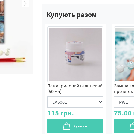
Купують разом
Лак акриловий глянцевий
Заміна к
(50 мл)
протягом 
115
грн.
75.00
Купити