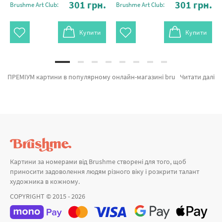
301
грн.
301
грн.
Brushme Art Club:
Brushme Art Club:
Купити
Купити
ПРЕМІУМ картини в популярному онлайн-магазині brushme.com.ua. На вітрині є можливість швидко замовити Преміум картина за номерами Повітряна куля PGX3355 від признаного виробника Brushme який надихає ціновою політикою. Будь-який товар з розділу «Картини за номерами» сертифікований та підтверджений досвідом клієнтів. Маки у вазі, Запашний шипшина и Яскраві піони а также великий вибір продукції за відмінними цінами. Оформлюючи замовлення Дівчинка разом з картина за номерами собаки, скоро доставимо в Кропивницький або інші міста. Ромашки або картини за номерами леви, оформляйте замовлення прямо зараз!
Читати далі
Картини за номерами від Brushme створені для того, щоб
приносити задоволення людям різного віку і розкрити талант
художника в кожному.
COPYRIGHT © 2015 - 2026