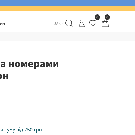
0
0
UA
ГУРТ
за номерами
он
 суму від 750 грн