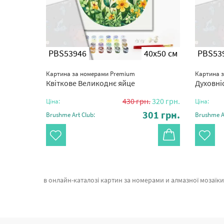
0x50 см
PBS53946
40x50 см
PBS53
Картина за номерами Premium
Картина 
Квіткове Великоднє яйце
Духовніс
.
320
грн.
430
грн.
320
грн.
Ціна:
Ціна:
01
грн.
301
грн.
Brushme Art Club:
Brushme Ar
в онлайн-каталозі картин за номерами и алмазної мозаїки Брашмі. В даному місці можна з легкістю обрати Преміум картина за номерами Дождливый Лондон від признаного бр