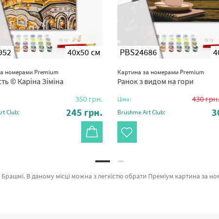
952
40x50 см
PBS24686
4
за номерами Premium
Картина за номерами Premium
ть © Каріна Зіміна
Ранок з видом на гори
350
грн.
430
грн
Ціна:
245
грн.
3
t Club:
Brushme Art Club:
енду Brushme який дивує авторським підходом. Кожен продукт каталогу «» допоможе захоплююче провести час. Відчуття легкості, Запашний хліб и Вогники бажань а также широкий вибір найменувань для вас за вигідн