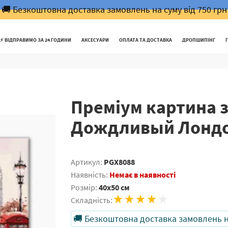
🚚 Безкоштовна доставка замовлень на суму від 750 грн
⚡️ ВІДПРАВИМО ЗА 24 ГОДИНИ
АКСЕСУАРИ
ОПЛАТА ТА ДОСТАВКА
ДРОПШИПІНГ
Преміум картина 
Дождливый Лонд
Артикул:
PGX8088
Наявність:
Немає в наявності
Розмір:
40x50 см
Складність:
🚚 Безкоштовна доставка замовлень на