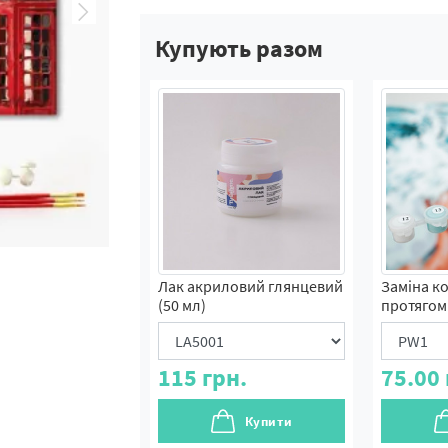
Купують разом
Лак акриловий глянцевий
Заміна к
(50 мл)
протягом 
115
грн.
75.00
Купити