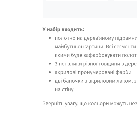
У набір входить:
полотно на дерев'яному підрамн
майбутньої картини. Всі сегменти
якими буде зафарбовувати поло
3 пензлики різної товщини з дер
акрилові пронумеровані фарби
дві баночки з акриловим лаком, 
на стіну
Зверніть увагу, що кольори можуть нез