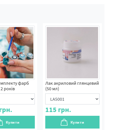
омплекту фарб
Лак акриловий глянцевий
2 років
(50 мл)
грн.
115
грн.
Купити
Купити