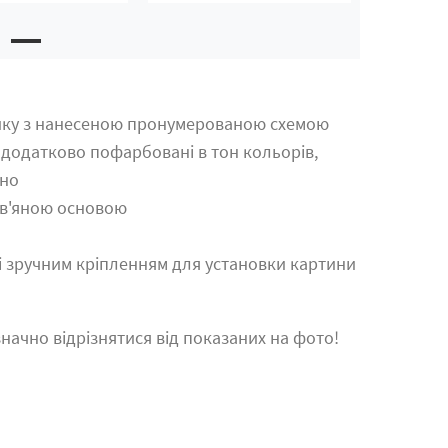
ику з нанесеною пронумерованою схемою
 додатково пофарбовані в тон кольорів,
тно
ев'яною основою
зі зручним кріпленням для установки картини
начно відрізнятися від показаних на фото!