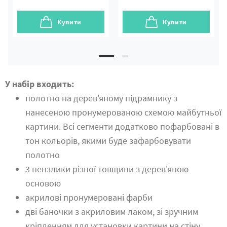
Купити
Купити
У набір входить:
полотно на дерев'яному підрамнику з
нанесеною пронумерованою схемою майбутньої
картини. Всі сегменти додатково пофарбовані в
тон кольорів, якими буде зафарбовувати
полотно
3 пензлики різної товщини з дерев'яною
основою
акрилові пронумеровані фарби
дві баночки з акриловим лаком, зі зручним
кріпленням для установки картини на стіну