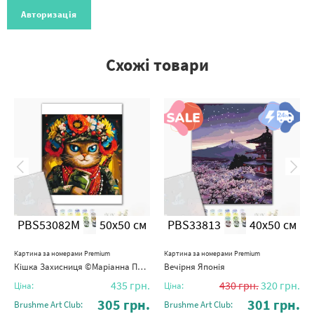
Авторизація
Схожі товари
PBS53082M
50x50 см
PBS33813
40x50 см
Картина за номерами Premium
Картина за номерами Premium
Кішка Захисниця ©Маріанна Пащук
Вечірня Японія
435
грн.
430
грн.
320
грн.
Ціна:
Ціна:
305
грн.
301
грн.
Brushme Art Club:
Brushme Art Club: