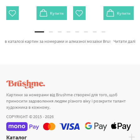
Купити
Купити
в каталозі картин за номерами и алмазної мозаїки Brushme.com.ua. На вітрині можно легко купити Преміум картина за номерами Букет тюльпанов від кращого виробника Brushme який славиться дизайном. Кожен продукт лінійки «» з гарантією та підтверджений досвідом клієнтів. Метелики з бульбашками, Закохані © Olena Lazarenko и Схід над лавандою а также великий вибір товарів за кращою ціною. Придбавши Пальми та картина за номерами ван, миттєва доставка в Кам'янське або інші міста України . Бузок та картини за номерами розмальовки, оформляйте замовлення прямо зараз!
Читати далі
Картини за номерами від Brushme створені для того, щоб
приносити задоволення людям різного віку і розкрити талант
художника в кожному.
COPYRIGHT © 2015 - 2026
Каталог