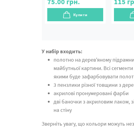
75.00
грн.
115
гр
Купити
У набір входить:
полотно на дерев'яному підрамн
майбутньої картини. Всі сегменти
якими буде зафарбовувати поло
3 пензлики різної товщини з дер
акрилові пронумеровані фарби
дві баночки з акриловим лаком, 
на стіну
Зверніть увагу, що кольори можуть нез