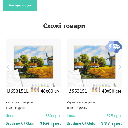
Авторизація
Схожі товари
BS53151L
48x60 см
BS53151
40x50 см
Картина за номерами
Картина за номерами
Житній день
Житній день
380
грн.
325
грн.
Ціна:
Ціна:
266
грн.
227
грн.
Brushme Art Club:
Brushme Art Club: