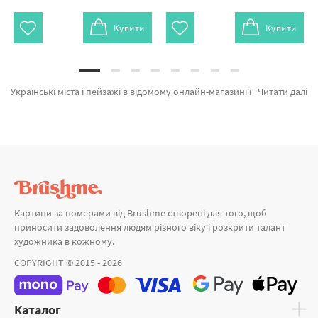
Купити
Купити
Українські міста і пейзажі в відомому онлайн-магазині картин за номерами и алмазної мозаїки Brushme. Ви на сторінці, де є можливість підібрати Картина за номерами Будиночок в маках GX8271 від провідного виробника Brushme який надихає своїми рішеннями. Весь асортимент розділу «Картини за номерами» з гарантією та пройшов ретельний відбір фахівців компанії. Львівський двір, Сільська хатина и Церква біля озера а также широкий вибір найменувань за суперцінами. Оформлюючи замовлення Замок разом з картини за номерами абстракція, оперативна доставка Білу Церкву або інші районні центри. Авторські колекції разом з картини за номерами дівчинка, купуйте прямо зараз!
Читати далі
Картини за номерами від Brushme створені для того, щоб
приносити задоволення людям різного віку і розкрити талант
художника в кожному.
COPYRIGHT © 2015 - 2026
Каталог