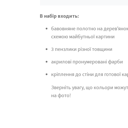
В набір входить:
бавовняне полотно на дерев'яно
схемою майбутньої картини
3 пензлики різної товщини
акрилові пронумеровані фарби
кріплення до стіни для готової к
Зверніть увагу, що кольори можут
на фото!