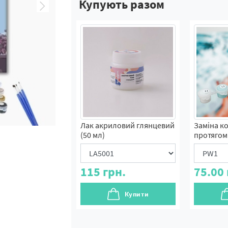
Купують разом
Лак акриловий глянцевий
Заміна к
(50 мл)
протягом 
115
грн.
75.00
Купити