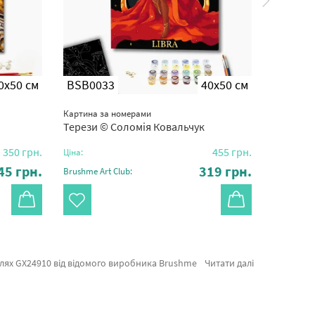
0x50 см
BSB0033
40x50 см
SBS03
Картина за номерами
Картина з
Терези © Соломія Ковальчук
Поцілуно
350
грн.
455
грн.
Ціна:
Ціна:
45
грн.
319
грн.
Brushme Art Club:
Brushme Ar
амовленні Японія або картини за номерами машини, миттєво привеземо в Кременчук або будь-яку область. Волошки разом з картини за номерами репродукції оформляйте замовлення прямо зараз!
Читати далі