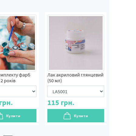
омплекту фарб
Лак акриловий глянцевий
2 років
(50 мл)
грн.
115
грн.
Купити
Купити