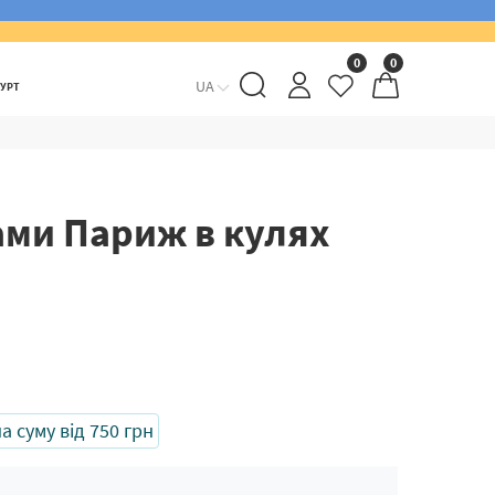
0
0
UA
ГУРТ
ами Париж в кулях
 суму від 750 грн