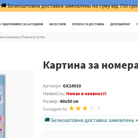
🚚 Безкоштовна доставка замовлень на суму від 750 грн
⚡️ ВІДПРАВИМО ЗА 24 ГОДИНИ
АКСЕСУАРИ
ОПЛАТА ТА ДОСТАВКА
ДРОПШИПІНГ
за номерами Париж в кулях
Картина за номер
Артикул:
GX24910
Наявність:
Немає в наявності
Розмір:
40x50 см
Складність:
🚚 Безкоштовна доставка замовлень на