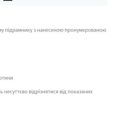
му підрамнику з нанесеною пронумерованою
артини
ь несуттєво відрізнятися від показаних