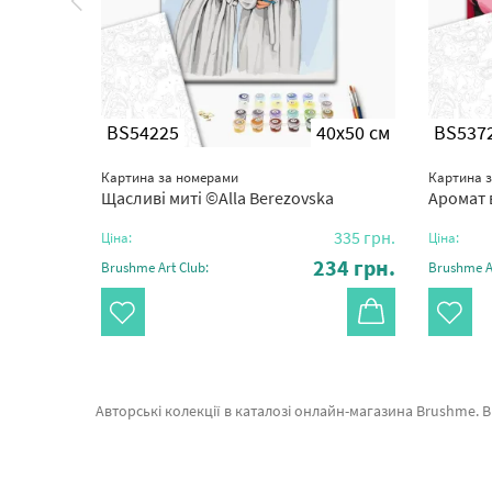
0x50 см
BS54225
40x50 см
BS537
Картина за номерами
Картина 
Loburak
Щасливі миті ©Alla Berezovska
Аромат в
335
грн.
335
грн.
Ціна:
Ціна:
34
грн.
234
грн.
Brushme Art Club:
Brushme Ar
Авторські колекції в каталозі онлайн-магазина Brushme. В даному місці можна з легкістю обрати Картина за номерами Париж в кулях GX24910 від відомого виробника Brushme який вражає якістю. Ве