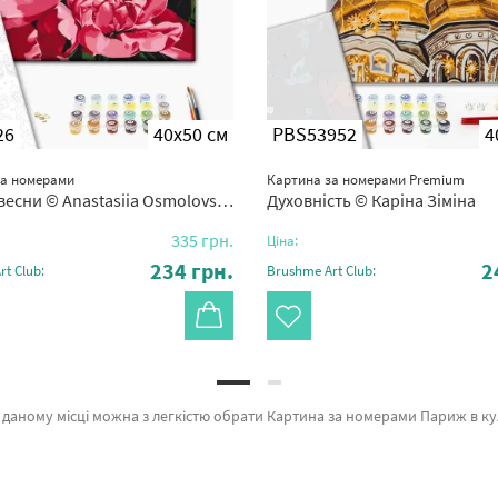
26
40x50 см
PBS53952
4
за номерами
Картина за номерами Premium
есни © Anastasiia Osmolovska
Духовність © Каріна Зіміна
335
грн.
Ціна:
234
грн.
2
t Club:
Brushme Art Club:
сь асортимент розділу «Картини за номерами» підтверджений довірою покупців та спеціалістів. Слідуй за мною: Ніагарський водоспад, Нічний Лувр и Казковий замок Нойшванштайн а также широкий вибір найменувань за привабливими цінами. При з