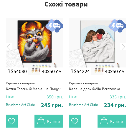
Схожі товари
BS54080
40x50 см
BS54224
40x50 см
Картина за номерами
Картина за номерами
Котик Телець © Маріанна Пащук
Кава на двох ©Alla Berezovska
350
грн.
335
грн.
Ціна:
Ціна:
245
грн.
234
грн.
Brushme Art Club:
Brushme Art Club:
Купити
Купити