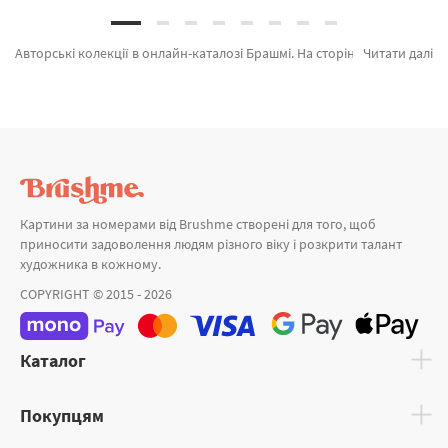
Авторські колекції в онлайн-каталозі Брашмі. На сторінці є можливість швидко замовити Картина за номерами Дівчата біля острову Корон GX24916 від лідируючого бренду Brushme який вражає ціновою політикою. Будь-який товар з лінійки «Картини за номерами» допоможе захоплююче провести час. Романтика нічного Парижу, Море кави и Піони в подарунок а также широкий вибір продукції за привабливою ціною. При покупці Лондон разом з картини за номерами собаки, термінова доставка Олександрію або будь-які міста. Орхідеї або картини за номерами новорічна, придбайте прямо зараз!
Читати далі
Картини за номерами від Brushme створені для того, щоб
приносити задоволення людям різного віку і розкрити талант
художника в кожному.
COPYRIGHT © 2015 - 2026
Каталог
Покупцям