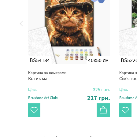
0x50 см
BS54184
40x50 см
BS522
Картина за номерами
Картина 
Котик маг
Сім'я го
325
грн.
325
грн.
Ціна:
Ціна:
27
грн.
227
грн.
Brushme Art Club:
Brushme Ar