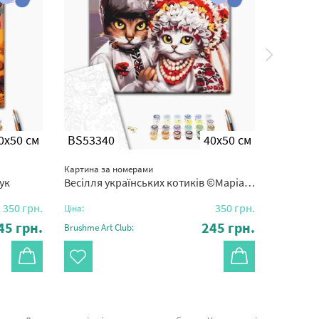
0x50 см
BS53340
40x50 см
BS541
Картина за номерами
Картина з
ук
Весілля українських котиків ©Маріанна Пащук
Різдвян
350
грн.
350
грн.
Ціна:
Ціна:
45
грн.
245
грн.
Brushme Art Club:
Brushme Ar