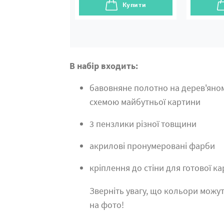
Купити
В набір входить:
бавовняне полотно на дерев'яно
схемою майбутньої картини
3 пензлики різної товщини
акрилові пронумеровані фарби
кріплення до стіни для готової к
Зверніть увагу, що кольори можут
на фото!