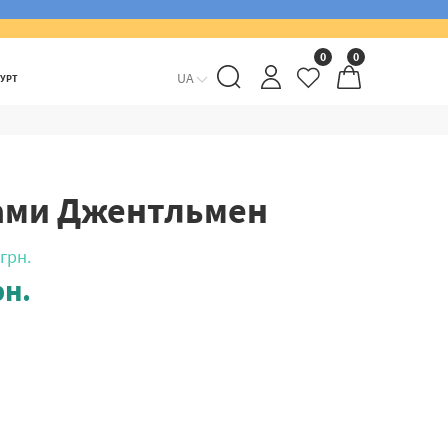
0
0
UA
ГУРТ
ами Джентльмен
грн.
н.