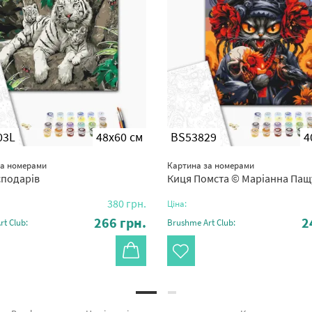
03L
48x60 см
BS53829
4
за номерами
Картина за номерами
сподарів
Киця Помста © Маріанна Пащ
380
грн.
Ціна:
266
грн.
2
t Club:
Brushme Art Club: