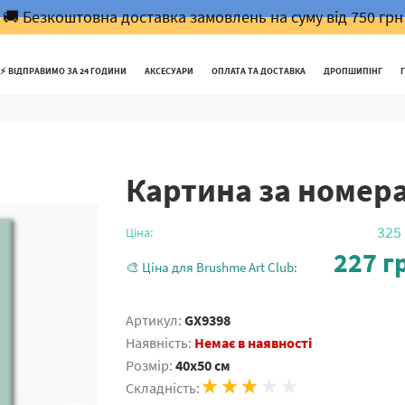
🚚 Безкоштовна доставка замовлень на суму від 750 грн
⚡️ ВІДПРАВИМО ЗА 24 ГОДИНИ
АКСЕСУАРИ
ОПЛАТА ТА ДОСТАВКА
ДРОПШИПІНГ
Картина за номер
325
Ціна:
227
гр
🎨 Ціна для Brushme Art Club:
Артикул:
GX9398
Наявність:
Немає в наявності
Розмір:
40x50 см
Складність: