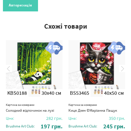
Авторизація
Схожі товари
KBS0188
30x40 см
BS53465
40x50 см
Картина за номерами
Картина за номерами
Солодкий відпочинок на лузі
Киця Дзен ©Маріанна Пащук
282
грн.
350
грн.
Ціна:
Ціна:
197
грн.
245
грн.
Brushme Art Club:
Brushme Art Club: