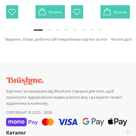
Купити
Купити
Тварини, птахи, риби на сійті виробника картин за номерами brushme.com.ua. На сторінці можна легко замовити Картина за номерами Кіт в окулярах G466 від признаного виробника Brushme який відомий своїми рішеннями. Будь-який товар з категорії «Картини за номерами» надихне знайти у собі справжнього художника. Котик в тюльпанах, Породиста компанія и Пара фламінго а также великий вибір найменувань за цікавими цінами. Придбавши Лісовий пейзаж разом з картина за номерами париж, миттєво відправимо в Кам'янець - Подільський або інші міста України . Півонії або картини за номерами леонардо, оформляйте замовлення прямо зараз!
Читати далі
Картини за номерами від Brushme створені для того, щоб
приносити задоволення людям різного віку і розкрити талант
художника в кожному.
COPYRIGHT © 2015 - 2026
Каталог