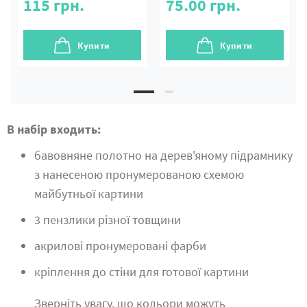
115
грн.
75.00
грн.
Купити
Купити
В набір входить:
бавовняне полотно на дерев'яному підрамнику
з нанесеною пронумерованою схемою
майбутньої картини
3 пензлики різної товщини
акрилові пронумеровані фарби
кріплення до стіни для готової картини
Зверніть увагу, що кольори можуть