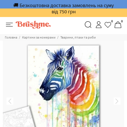
🚚 Безкоштовна доставка замовлень на суму
від 750 грн
0
0
Головна
Картини за номерами
Тварини, птахи та риби