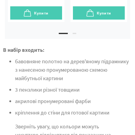
Купити
Купити
В набір входить:
бавовняне полотно на дерев'яному підрамнику
з нанесеною пронумерованою схемою
майбутньої картини
3 пензлики різної товщини
акрилові пронумеровані фарби
кріплення до стіни для готової картини
Зверніть увагу, що кольори можуть
несуттєво відрізнятися від показаних на