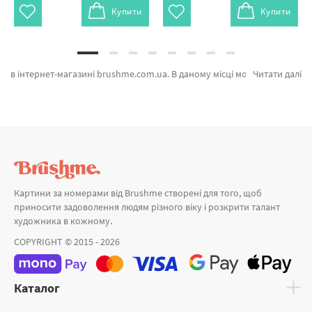
Купити
Купити
в інтернет-магазині brushme.com.ua. В даному місці можна легко замовити Картина за номерами Акварельная зебра від признаного бренду Brushme який надихає дизайном. Будь-який товар з каталогу «» сертифікований та підтверджений досвідом клієнтів. Коні на узбережжі, Осідланий захід сонця и Пісочний слон а также хороший вибір продукції за цікавими цінами. Оформлюючи замовлення Лавандове поле та картина за номерами морська миттєво відправимо в Вінницю або інші області. Ромашки або картини за номерами brushme, замовляйте прямо зараз!
Читати далі
Картини за номерами від Brushme створені для того, щоб
приносити задоволення людям різного віку і розкрити талант
художника в кожному.
COPYRIGHT © 2015 - 2026
Каталог