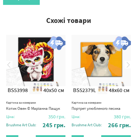
Схожі товари
BS53998
40x50 см
BS52379L
48x60 см
Картина за номерами
Картина за номерами
Котик Овен © Маріанна Пащук
Портрет улюбленого песика
350
грн.
380
грн.
Ціна:
Ціна:
245
грн.
266
грн.
Brushme Art Club:
Brushme Art Club: