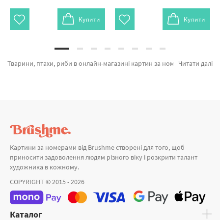
Купити
Купити
Тварини, птахи, риби в онлайн-магазині картин за номерами и алмазної мозаїки Брашмі. В даному місці можливо швидко купити Картина за номерами Котик в чашці GX8396 від лідируючого бренду Brushme який дивує якістю. Будь-який товар з категорії «Картини за номерами» сертифікований, з гарантією та підтверджений довірою покупців. Чарівні сови, Лисичка у віночку и Олень і гілка сакури а также широкий вибір позицій за оптимальними цінами. Оформлюючи замовлення Японія та картини за номерами для початківців, терміново привеземо в Костянтинівку або інші районні центри. Міські пейзажі разом з картини за номерами троянди, купуйте прямо зараз!
Читати далі
Картини за номерами від Brushme створені для того, щоб
приносити задоволення людям різного віку і розкрити талант
художника в кожному.
COPYRIGHT © 2015 - 2026
Каталог