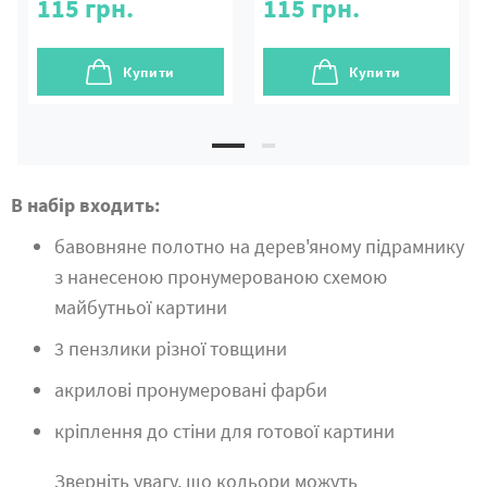
115
грн.
115
грн.
Купити
Купити
В набір входить:
бавовняне полотно на дерев'яному підрамнику
з нанесеною пронумерованою схемою
майбутньої картини
3 пензлики різної товщини
акрилові пронумеровані фарби
кріплення до стіни для готової картини
Зверніть увагу, що кольори можуть