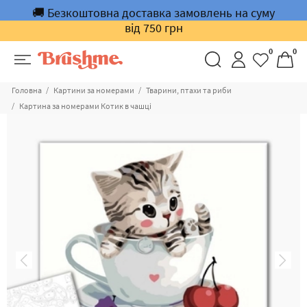
🚚 Безкоштовна доставка замовлень на суму
від 750 грн
0
0
Головна
Картини за номерами
Тварини, птахи та риби
Картина за номерами Котик в чашці