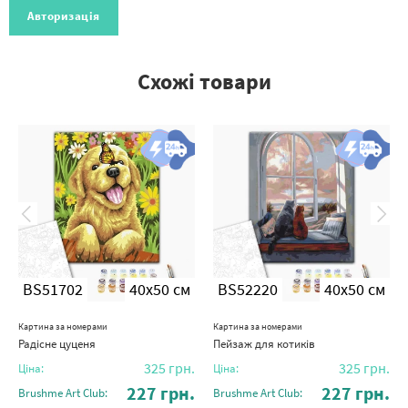
Авторизація
Схожі товари
BS51702
40x50 см
BS52220
40x50 см
Картина за номерами
Картина за номерами
Радісне цуценя
Пейзаж для котиків
325
грн.
325
грн.
Ціна:
Ціна:
227
грн.
227
грн.
Brushme Art Club:
Brushme Art Club: