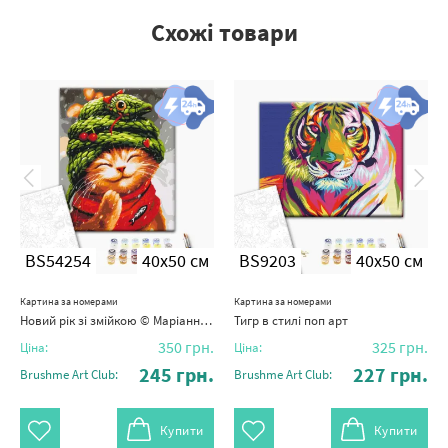
Схожі товари
BS54254
40x50 см
BS9203
40x50 см
Картина за номерами
Картина за номерами
Новий рік зі змійкою © Маріанна Пащук
Тигр в стилі поп арт
350
грн.
325
грн.
Ціна:
Ціна:
245
грн.
227
грн.
Brushme Art Club:
Brushme Art Club:
Купити
Купити