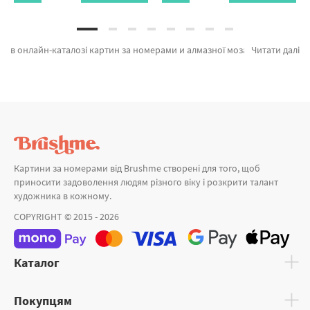
в онлайн-каталозі картин за номерами и алмазної мозаїки Brushme.com.ua. На вітрині можна з легкістю обрати Картина за номерами Леопард від кращого виробника Brushme який порадує оригінальністю. Весь асортимент розділу «» з гарантією і пройшов вибагливий відбір технологів компанії. Джентльмен в тренчі, Лебедина ніч и Космічний тигр а также виробників за зниженими цінами. Замовляючи Італія або картина за номерами птиці, швидка доставка Миколаїв або будь-яку область України. Новинки та\або картини за номерами орхідеї придбайте прямо зараз!
Читати далі
Картини за номерами від Brushme створені для того, щоб
приносити задоволення людям різного віку і розкрити талант
художника в кожному.
COPYRIGHT © 2015 - 2026
Каталог
Покупцям