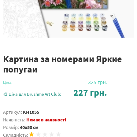
Картина за номерами Яркие
попугаи
325
грн.
Ціна:
227
грн.
🎨 Ціна для Brushme Art Club:
Артикул:
KH1055
Наявність:
Немає в наявності
Розмір:
40x50 см
Складність: