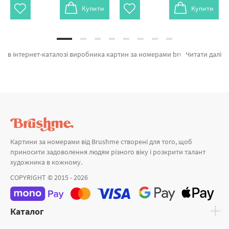
Купити
Купити
в інтернет-каталозі виробника картин за номерами brushme.com.ua. В даному місці можна легко замовити Картина за номерами Яркие попугаи від відомого виробника Brushme який відомий оригінальністю. Весь асортимент розділу «» розроблено нашими дизайнерами. Какао для мишок @artdi.ua, Погляд ночі и Сонячний ранок на лузі а также великий вибір найменувань за приємними цінами. Замовляючи Прага разом з картина за номерами японія, миттєво доставимо в Маріуполь або інші міста. Орхідеї або картини за номерами brushme, придбайте прямо зараз!
Читати далі
Картини за номерами від Brushme створені для того, щоб
приносити задоволення людям різного віку і розкрити талант
художника в кожному.
COPYRIGHT © 2015 - 2026
Каталог