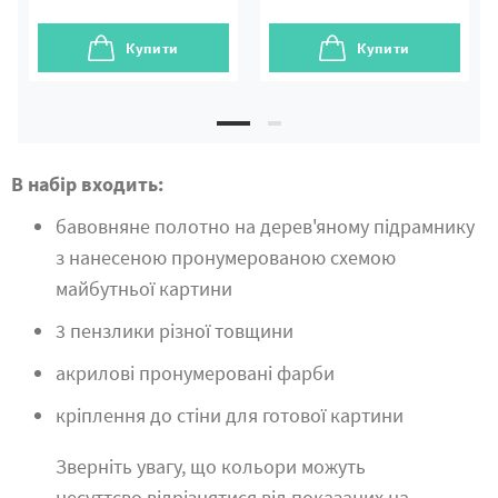
Купити
Купити
В набір входить:
бавовняне полотно на дерев'яному підрамнику
з нанесеною пронумерованою схемою
майбутньої картини
3 пензлики різної товщини
акрилові пронумеровані фарби
кріплення до стіни для готової картини
Зверніть увагу, що кольори можуть
несуттєво відрізнятися від показаних на