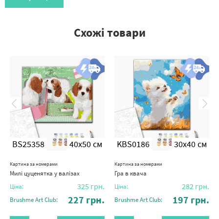
Схожі товари
BS25358
40x50 см
KBS0186
30x40 см
Картина за номерами
Картина за номерами
Милі цуценятка у валізах
Гра в квача
325
грн.
282
грн.
Ціна:
Ціна:
227
грн.
197
грн.
Brushme Art Club:
Brushme Art Club: