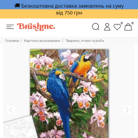
🚚 Безкоштовна доставка замовлень на суму
від 750 грн
0
0
Головна
Картини за номерами
Тварини, птахи та риби