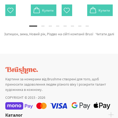
Купити
Купити
Затишок, зима, Новий рік, Різдво на сійті компанії Brushme.com.ua. В даному місці є можливість замовити Картина за номерами Полярне сяйво GX7415 від лідируючого бренду Brushme який підкуповує якістю. Кожен продукт каталогу «Картини за номерами» сертифікований, з гарантією та підтверджений довірою покупців. Новорічний міньйон, Котик біля каміну и Десерт на Різдво а также хороший вибір найменувань за доступними цінами. Придбавши Леонардо Да Вінчі або картина за номерами санторіні миттєво відправимо в Херсон або іншу область. Підводний світ або картини за номерами знаменитих, замовляйте прямо зараз!
Читати далі
Картини за номерами від Brushme створені для того, щоб
приносити задоволення людям різного віку і розкрити талант
художника в кожному.
COPYRIGHT © 2015 - 2026
Каталог