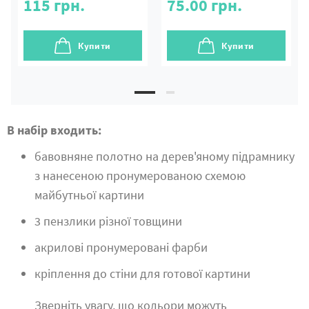
115
грн.
75.00
грн.
Купити
Купити
В набір входить:
бавовняне полотно на дерев'яному підрамнику
з нанесеною пронумерованою схемою
майбутньої картини
3 пензлики різної товщини
акрилові пронумеровані фарби
кріплення до стіни для готової картини
Зверніть увагу, що кольори можуть