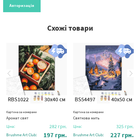
Авторизація
Схожі товари
RBS1022
30x40 см
BS54497
40x50 см
Картина за номерами
Картина за номерами
Аромат свят
Святкова мить
282
грн.
325
грн.
Ціна:
Ціна:
197
грн.
227
грн.
Brushme Art Club:
Brushme Art Club: