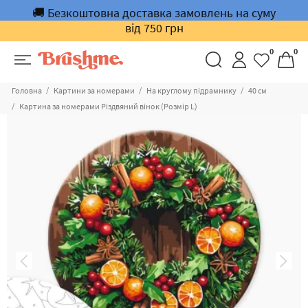
🚚 Безкоштовна доставка замовлень на суму
від 750 грн
0
0
Головна
Картини за номерами
На круглому підрамнику
40 см
Картина за номерами Різдвяний вінок (Розмір L)