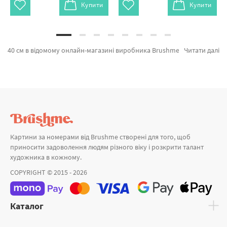
Купити
Купити
40 см в відомому онлайн-магазині виробника Brushme.com.ua У нас є можливість підібрати Картина за номерами Різдвяний вінок (Розмір L) RC00098L від провідного бренду Brushme який вражає продуманістю. Кожен продукт каталогу «На круглому підрамнику» з гарантією і пройшов вибагливий відбір технологів компанії. Чернівецька вуличка © Oksana Ermoshenko, Тропічний папуга (Розмір L) и Вид на Чернівці © Oksana Ermoshenko а также широкий вибір товарів за привабливими цінами. Купуючи Море разом з картина за номерами японія, блискавично привеземо в Рівне або іншу область. Кінь разом з картини за номерами відомих, купуйте прямо зараз!
Читати далі
Картини за номерами від Brushme створені для того, щоб
приносити задоволення людям різного віку і розкрити талант
художника в кожному.
COPYRIGHT © 2015 - 2026
Каталог