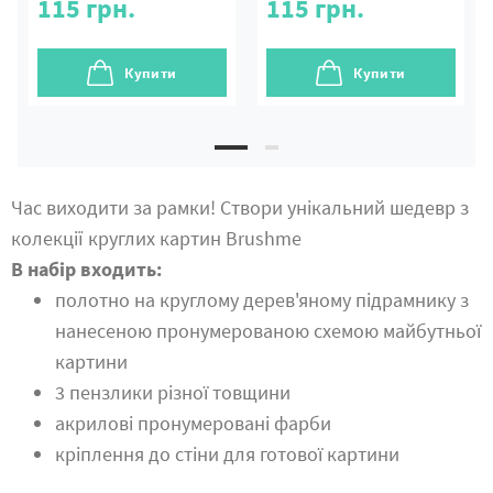
115
грн.
115
грн.
Купити
Купити
Час виходити за рамки! Створи унікальний шедевр з
колекції круглих картин Brushme
В набір входить:
полотно на круглому дерев'яному підрамнику з
нанесеною пронумерованою схемою майбутньої
картини
3 пензлики різної товщини
акрилові пронумеровані фарби
кріплення до стіни для готової картини