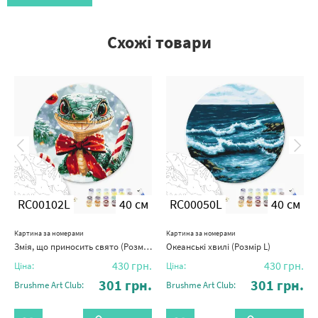
Схожі товари
RC00102L
40 см
RC00050L
40 см
Картина за номерами
Картина за номерами
Змія, що приносить свято (Розмір L)
Океанські хвилі (Розмір L)
430
грн.
430
грн.
Ціна:
Ціна:
301
грн.
301
грн.
Brushme Art Club:
Brushme Art Club: