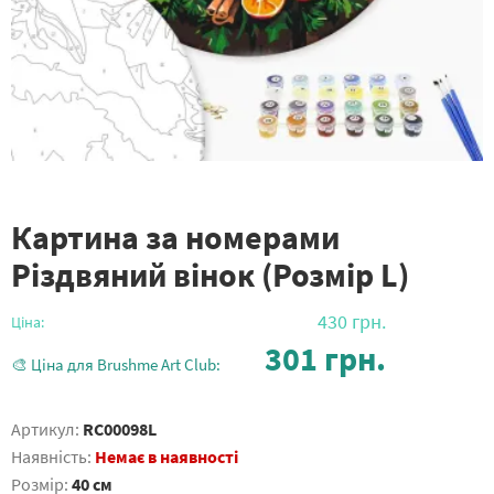
Картина за номерами
Різдвяний вінок (Розмір L)
430
грн.
Ціна:
301
грн.
🎨 Ціна для Brushme Art Club:
Артикул:
RC00098L
Наявність:
Немає в наявності
Розмір:
40 см