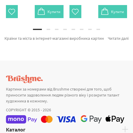
Купити
Купити
Країни та міста в інтернет-магазині виробника картин за номерами Brushme.com.ua. На сторінці можно легко купити Картина за номерами Паризький пейзаж GX9886 від виробника с світовим іменем Brushme який славиться авторським підходом. Кожен продукт каталогу «Картини за номерами» надихне знайти у собі справжнього художника. Тауерський міст, Дощ у Нью-Йорку и Вечір біля Тадж-Махал а также широкий вибір позицій за вигідними цінами. Замовляючи Замок та картини за номерами лондон, миттєво відвеземо в Кропивницький або будь-яку область. Польові квіти або картини за номерами олень, замовляйте прямо зараз!
Читати далі
Картини за номерами від Brushme створені для того, щоб
приносити задоволення людям різного віку і розкрити талант
художника в кожному.
COPYRIGHT © 2015 - 2026
Каталог