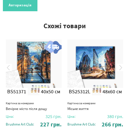
Авторизація
Схожі товари
BS51371
40x50 см
BS25312L
48x60 см
Картина за номерами
Картина за номерами
Вечірнє місто після дощу
Міське життя
325
грн.
380
грн.
Ціна:
Ціна:
227
грн.
266
грн.
Brushme Art Club:
Brushme Art Club: