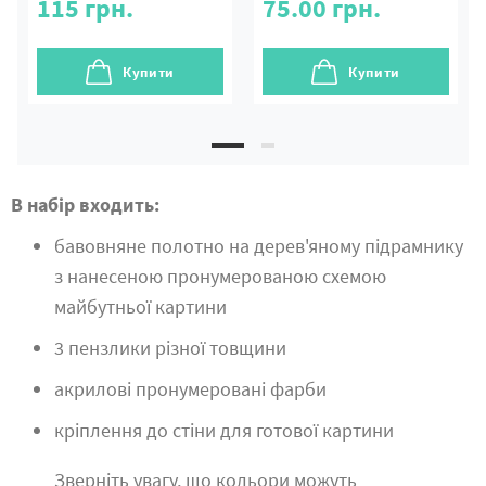
115
грн.
75.00
грн.
Купити
Купити
В набір входить:
бавовняне полотно на дерев'яному підрамнику
з нанесеною пронумерованою схемою
майбутньої картини
3 пензлики різної товщини
акрилові пронумеровані фарби
кріплення до стіни для готової картини
Зверніть увагу, що кольори можуть