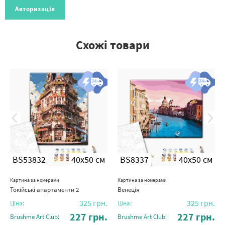
Авторизація
Схожі товари
BS53832
40x50 см
BS8337
40x50 см
Картина за номерами
Картина за номерами
Токійські апартаменти 2
Венеція
325
грн.
325
грн.
Ціна:
Ціна:
227
грн.
227
грн.
Brushme Art Club:
Brushme Art Club: