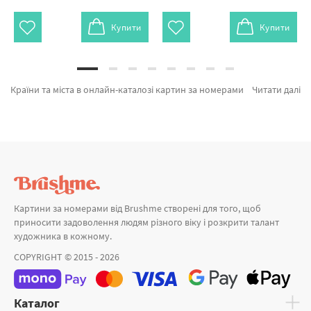
Купити
Купити
Країни та міста в онлайн-каталозі картин за номерами и алмазної мозаїки Brushme. Тут можна купити Картина за номерами Чарівність Лондона GX8362 від признаного виробника Brushme який вражає оригінальністю. Кожен продукт розділу «Картини за номерами» зроблено з любов'ю. Ранок в місті, Гальштат крізь осінь и Вогні свята а также виробників за прийнятними цінами. Придбавши Гори та картина за номерами коти, миттєво привеземо в Бровари або будь-які міста України. Лиса разом з картини за номерами троянда, замовляйте прямо зараз!
Читати далі
Картини за номерами від Brushme створені для того, щоб
приносити задоволення людям різного віку і розкрити талант
художника в кожному.
COPYRIGHT © 2015 - 2026
Каталог