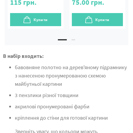
115
грн.
75.00
грн.
Купити
Купити
В набір входить:
бавовняне полотно на дерев'яному підрамнику
з нанесеною пронумерованою схемою
майбутньої картини
3 пензлики різної товщини
акрилові пронумеровані фарби
кріплення до стіни для готової картини
Зверніть увагу, що кольори можуть