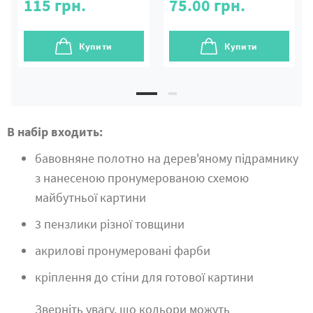
115
грн.
75.00
грн.
Купити
Купити
В набір входить:
бавовняне полотно на дерев'яному підрамнику
з нанесеною пронумерованою схемою
майбутньої картини
3 пензлики різної товщини
акрилові пронумеровані фарби
кріплення до стіни для готової картини
Зверніть увагу, що кольори можуть