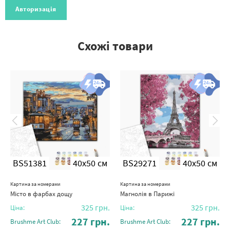
Авторизація
Схожі товари
BS51381
40x50 см
BS29271
40x50 см
Картина за номерами
Картина за номерами
Місто в фарбах дощу
Магнолія в Парижі
325
грн.
325
грн.
Ціна:
Ціна:
227
грн.
227
грн.
Brushme Art Club:
Brushme Art Club: