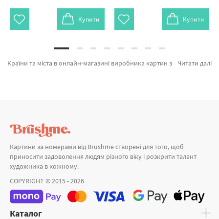
Купити
Купити
Країни та міста в онлайн-магазині виробника картин за номерами brushme.com.ua. На вітрині можливо швидко купити Картина за номерами Червоні фарби в Парижі GX4887 від кращого виробника Brushme який надихає своїми рішеннями. Весь асортимент лінійки «Картини за номерами» допоможе захоплююче провести час. Сніданок у великому місті, Яскравий Париж и Італія а также виробників за прийнятними цінами. Купуючи Москва або картина за номерами дитині швидко доставимо в Лисичанськ або будь-які міста України. Троянди разом з картини за номерами новий, придбайте прямо зараз!
Читати далі
Картини за номерами від Brushme створені для того, щоб
приносити задоволення людям різного віку і розкрити талант
художника в кожному.
COPYRIGHT © 2015 - 2026
Каталог