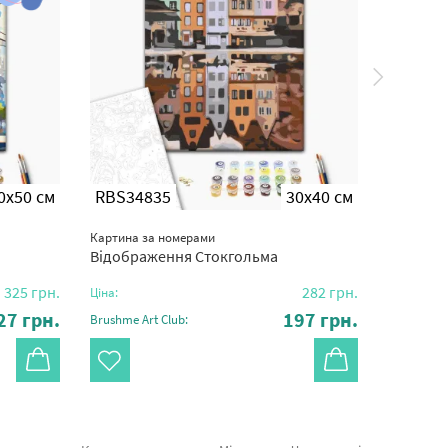
0x50 см
RBS34835
30x40 см
RBS54
Картина за номерами
Картина з
Відображення Стокгольма
Прогулян
325
грн.
282
грн.
Ціна:
Ціна:
27
грн.
197
грн.
Brushme Art Club:
Brushme Ar