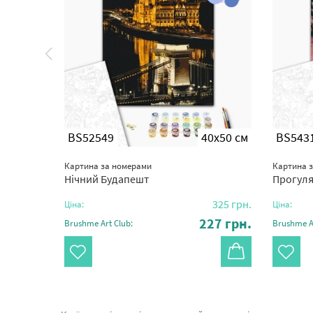
0x50 см
BS52549
40x50 см
BS543
Картина за номерами
Картина 
Нічний Будапешт
Прогуля
325
грн.
325
грн.
Ціна:
Ціна:
27
грн.
227
грн.
Brushme Art Club:
Brushme Ar