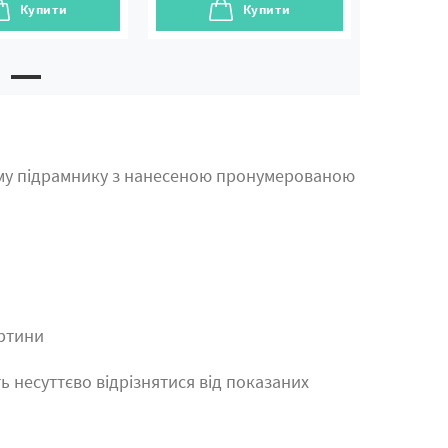
Купити
Купити
му підрамнику з нанесеною пронумерованою
артини
ь несуттєво відрізнятися від показаних