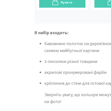
Купити
В набір входить:
бавовняне полотно на дерев'яно
схемою майбутньої картини
3 пензлики різної товщини
акрилові пронумеровані фарби
кріплення до стіни для готової к
Зверніть увагу, що кольори можут
на фото!