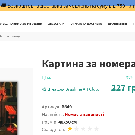
🚚 Безкоштовна доставка замовлень на суму від 750 грн
⚡️ ВІДПРАВИМО ЗА 24 ГОДИНИ
АКСЕСУАРИ
ОПЛАТА ТА ДОСТАВКА
ДРОПШИПІНГ
Місто на воді
Картина за номера
325
Ціна:
227
гр
🎨 Ціна для Brushme Art Club:
Артикул:
B649
Наявність:
Немає в наявності
Розмір:
40x50 см
Складність: