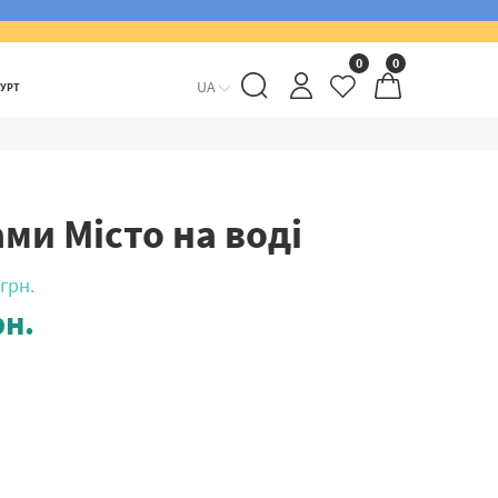
0
0
UA
ГУРТ
ми Місто на воді
грн.
н.