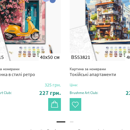
15
40x50 см
BS53821
4
за номерами
Картина за номерами
нка в стилі ретро
Токійські апартаменти
325
грн.
Ціна:
227
грн.
2
t Club:
Brushme Art Club: