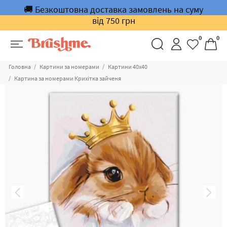
🚚 Безкоштовна доставка замовлень на суму
від 750 грн
0
0
Головна
Картини за номерами
Картини 40x40
Картина за номерами Крихітка зайченя