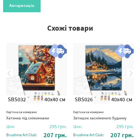
Авторизація
Схожі товари
SBS032
40x40 см
SBS026
40x40 см
Картина за номерами
Картина за номерами
Хатинка під сніжинками
Затишок засніженого будинку
295
грн.
295
грн.
Ціна:
Ціна:
207
грн.
207
грн.
Brushme Art Club:
Brushme Art Club: