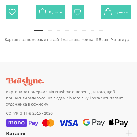
Купити
Купити
Картини за номерами на сайті магазина компанії Брашмі. В даному місці можно легко купити Картина за номерами Крихітка зайченя SBS001 від відомого бренду Brushme який підкуповує авторським підходом. Кожен продукт лінійки «Головна» розроблено нашими дизайнерами. Будиночок тістечко, Кавовий будиночок и Квітковий гномик а также широкий вибір позицій за прийнятною ціною. Купуючи Балерина разом з картина за номерами кіт блискавично привеземо в Тернопіль або інше зручне місто. Птахи та картини за номерами натюрморти, купуйте прямо зараз!
Читати далі
Картини за номерами від Brushme створені для того, щоб
приносити задоволення людям різного віку і розкрити талант
художника в кожному.
COPYRIGHT © 2015 - 2026
Каталог