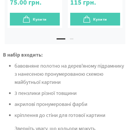
75.00
грн.
115
грн.
Купити
Купити
В набір входить:
бавовняне полотно на дерев'яному підрамнику
з нанесеною пронумерованою схемою
майбутньої картини
3 пензлики різної товщини
акрилові пронумеровані фарби
кріплення до стіни для готової картини
Зверніть увагу, що кольори можуть