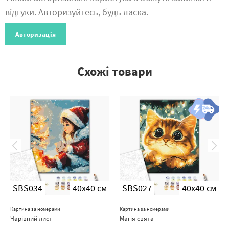
відгуки. Авторизуйтесь, будь ласка.
Авторизація
Схожі товари
SBS034
40x40 см
SBS027
40x40 см
Картина за номерами
Картина за номерами
Чарівний лист
Магія свята