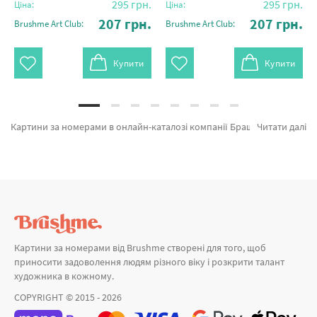
295
грн.
295
грн.
Ціна:
Ціна:
207
грн.
207
грн.
Brushme Art Club:
Brushme Art Club:
Купити
Купити
Картини за номерами в онлайн-каталозі компанії Брашмі. У нас можна придбати Картина за номерами Мелодія кохання @artdi.ua SBS016 від провідного бренду Brushme який відомий дизайном. Кожен продукт лінійки «Головна» з гарантією і пройшов вибагливий відбір технологів компанії. Веселощі під дощем @artdi.ua, Мелодія кохання @artdi.ua и Звірята в долоньках а также великий вибір товарів за відмінними цінами. Купуючи Вечори або картина за номерами балерини, ми швидко доставимо в Київ або будь-яку область. Ведмідь разом з картини за номерами мозаїка купуйте прямо зараз!
Читати далі
Картини за номерами від Brushme створені для того, щоб
приносити задоволення людям різного віку і розкрити талант
художника в кожному.
COPYRIGHT © 2015 - 2026