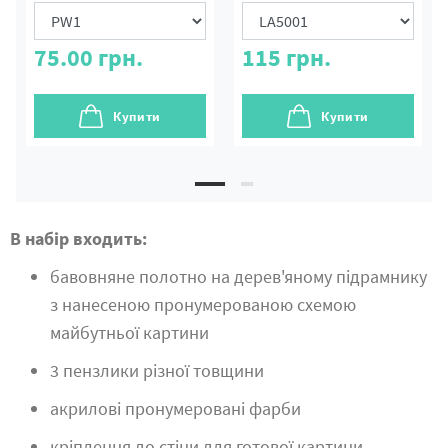
75.00
грн.
115
грн.
Купити
Купити
В набір входить:
бавовняне полотно на дерев'яному підрамнику
з нанесеною пронумерованою схемою
майбутньої картини
3 пензлики різної товщини
акрилові пронумеровані фарби
кріплення до стіни для готової картини