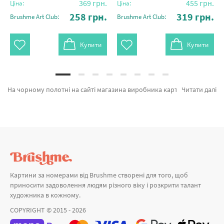
369
грн.
455
грн.
Ціна:
Ціна:
258
грн.
319
грн.
Brushme Art Club:
Brushme Art Club:
Купити
Купити
На чорному полотні на сайті магазина виробника картин за номерами Brushme.com.ua. Тут є можливість підібрати Картина за номерами Веселий хамелеон від лідируючого виробника Brushme який дивує дизайном. Весь асортимент лінійки «Картини за номерами» з гарантією і пройшов вибагливий відбір технологів компанії. Золотий місяць (Розмір M), Магічний метелик (Розмір M) и Лисичка (Розмір L) а также хороший вибір позицій за прийнятними цінами. Придбавши Мама з дитиною разом з картина за номерами мозаїка швидко відправимо в Луцьк або інші районні центри. Маки та\або картини за номерами з морем, замовляйте прямо зараз!
Читати далі
Картини за номерами від Brushme створені для того, щоб
приносити задоволення людям різного віку і розкрити талант
художника в кожному.
COPYRIGHT © 2015 - 2026