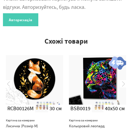
відгуки. Авторизуйтесь, будь ласка.
Авторизація
Схожі товари
RCB00126М
30 см
BSB0019
40x50 см
Картина за номерами
Картина за номерами
Лисичка (Розмір М)
Кольоровий леопард