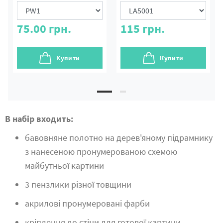
75.00
грн.
115
грн.
Купити
Купити
В набір входить:
бавовняне полотно на дерев'яному підрамнику
з нанесеною пронумерованою схемою
майбутньої картини
3 пензлики різної товщини
акрилові пронумеровані фарби
кріплення до стіни для готової картини