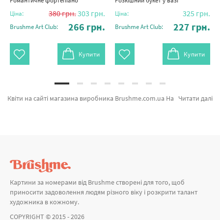
Романтичне фортепіано
Розкішний букет у вазі
380
грн.
303
грн.
325
грн.
Ціна:
Ціна:
266
грн.
227
грн.
Brushme Art Club:
Brushme Art Club:
Купити
Купити
Квіти на сайті магазина виробника Brushme.com.ua На сторінці є можливість підібрати Картина за номерами Пісня журавля RBS1003 від кращого виробника Brushme який надихає унікальністю. Кожен продукт лінійки «Картини за номерами» ідеально підходить для подарунка. Малинові піони, Вінсент Ван Гог "Три соняшники у вазі" и Природня краса а также великий вибір позицій за цікавими цінами. Купуючи Санторіні разом з картина за номерами київ миттєве відправлення в Сєвєродонецьк або інші районні центри. Авторські колекції та\або картини за номерами ангел, замовляйте прямо зараз!
Читати далі
Картини за номерами від Brushme створені для того, щоб
приносити задоволення людям різного віку і розкрити талант
художника в кожному.
COPYRIGHT © 2015 - 2026