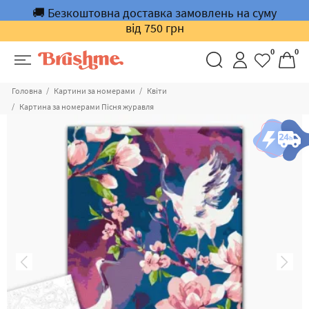
🚚 Безкоштовна доставка замовлень на суму
від 750 грн
0
0
Головна
Картини за номерами
Квіти
Картина за номерами Пісня журавля