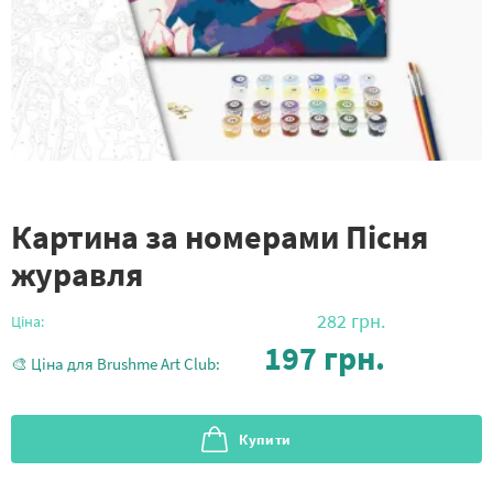
Картина за номерами Пісня
журавля
282
грн.
Ціна:
197
грн.
🎨 Ціна для Brushme Art Club:
Купити