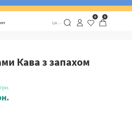
0
0
UA
ГУРТ
ми Кава з запахом
грн.
н.