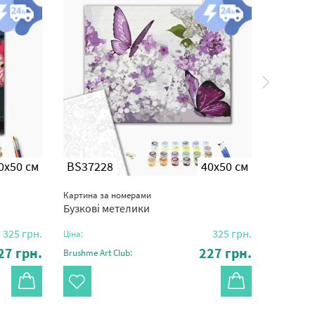
0x50 см
BS37228
40x50 см
BS375
Картина за номерами
Картина з
Бузкові метелики
Піони д
325
грн.
325
грн.
Ціна:
Ціна:
27
грн.
227
грн.
Brushme Art Club:
Brushme Ar