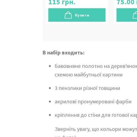
115
грн.
75.00
Купити
В набір входить:
бавовняне полотно на дерев'яно
схемою майбутньої картини
3 пензлики різної товщини
акрилові пронумеровані фарби
кріплення до стіни для готової к
Зверніть увагу, що кольори можут