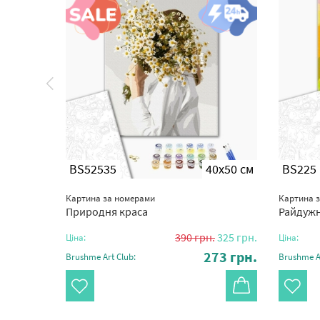
0x50 см
BS52535
40x50 см
BS225
Картина за номерами
Картина 
Природня краса
Райдуж
325
грн.
390
грн.
325
грн.
Ціна:
Ціна:
27
грн.
273
грн.
Brushme Art Club:
Brushme Ar