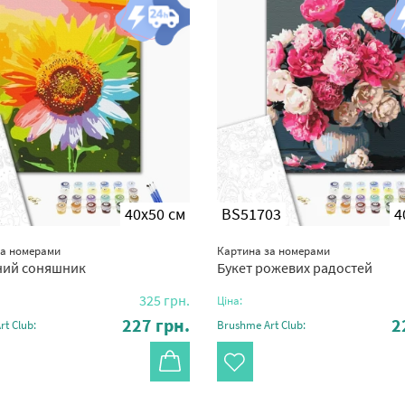
40x50 см
BS51703
4
за номерами
Картина за номерами
ний соняшник
Букет рожевих радостей
325
грн.
Ціна:
227
грн.
2
t Club:
Brushme Art Club: