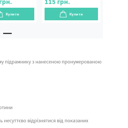
грн.
115
грн.
Купити
Купити
му підрамнику з нанесеною пронумерованою
артини
ь несуттєво відрізнятися від показаних