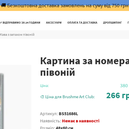
🚚 Безкоштовна доставка замовлень на суму від 750 грн
⚡️ ВІДПРАВИМО ЗА 24 ГОДИНИ
АКСЕСУАРИ
ОПЛАТА ТА ДОСТАВКА
ДРОПШИПІНГ
Кава з запахом півоній
Картина за номера
півоній
380
Ціна:
266
гр
🎨 Ціна для Brushme Art Club:
Артикул:
BS51686L
Наявність:
Немає в наявності
Розмір:
48x60 см