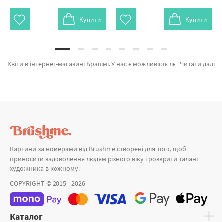
Купити
Купити
Квіти в інтернет-магазині Брашмі. У нас є можливість легко купити Картина за номерами Насичений аромат BS37518L від кращого виробника Brushme який надихає унікальністю. Весь асортимент категорії «Картини за номерами» з гарантією і пройшов вибагливий відбір технологів компанії. Цвітіння піонів, Магічні метелики у квітах и Квітучий герб ©Svetlana Drab а также великий вибір товарів за хорошими цінами. Купуючи Лондон та картина за номерами сакура, швидко відправимо в Львів або будь-яку область. Польові квіти та\або картини за номерами океан, купуйте прямо зараз!
Читати далі
Картини за номерами від Brushme створені для того, щоб
приносити задоволення людям різного віку і розкрити талант
художника в кожному.
COPYRIGHT © 2015 - 2026
Каталог