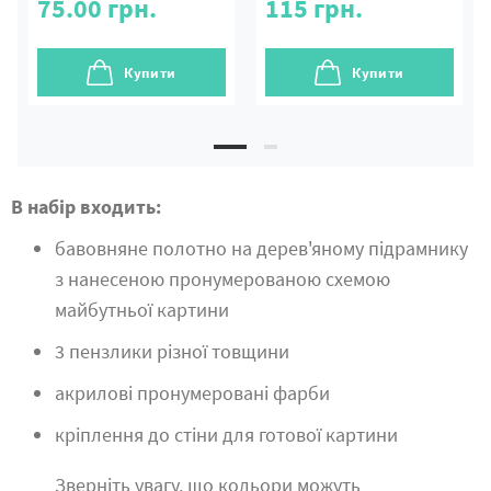
75.00
грн.
115
грн.
Купити
Купити
В набір входить:
бавовняне полотно на дерев'яному підрамнику
з нанесеною пронумерованою схемою
майбутньої картини
3 пензлики різної товщини
акрилові пронумеровані фарби
кріплення до стіни для готової картини
Зверніть увагу, що кольори можуть