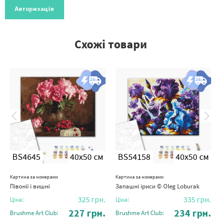
Авторизація
Схожі товари
BS4645
40x50 см
BS54158
40x50 см
Картина за номерами
Картина за номерами
Півонії і вишні
Запашні іриси © Oleg Loburak
325
грн.
335
грн.
Ціна:
Ціна:
227
грн.
234
грн.
Brushme Art Club:
Brushme Art Club: