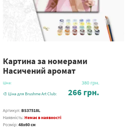
Картина за номерами
Насичений аромат
380
грн.
Ціна:
266
грн.
🎨 Ціна для Brushme Art Club:
Артикул:
BS37518L
Наявність:
Немає в наявності
Розмір:
48x60 см