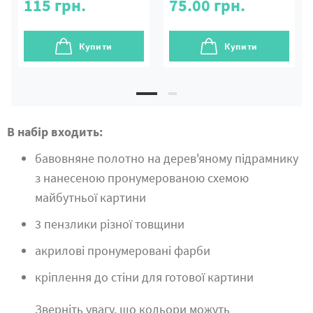
115
грн.
75.00
грн.
Купити
Купити
В набір входить:
бавовняне полотно на дерев'яному підрамнику
з нанесеною пронумерованою схемою
майбутньої картини
3 пензлики різної товщини
акрилові пронумеровані фарби
кріплення до стіни для готової картини
Зверніть увагу, що кольори можуть