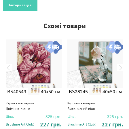
Авторизація
Схожі товари
BS40543
40x50 см
BS28245
40x50 см
Картина за номерами
Картина за номерами
Цвітіння піонів
Витончений піон
325
грн.
325
грн.
Ціна:
Ціна:
227
грн.
227
грн.
Brushme Art Club:
Brushme Art Club: