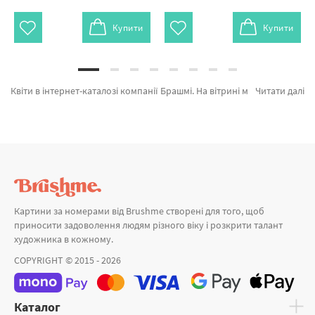
Купити
Купити
Квіти в інтернет-каталозі компанії Брашмі. На вітрині можна з легкістю обрати Картина за номерами Сонячний натюрморт BS51396L від провідного виробника Brushme який славиться своїми рішеннями. Весь асортимент категорії «Картини за номерами» підтверджений довірою покупців та спеціалістів. Яскравий букет, Гортензія біля дому и Натюрморт в рожевих тонах а также хороший вибір позицій за привабливими цінами. Оформлюючи замовлення Дівчина або картина за номерами петрівка, миттєво привеземо в Херсон або інші міста. Птахи разом з картини за номерами набір, оформляйте замовлення прямо зараз!
Читати далі
Картини за номерами від Brushme створені для того, щоб
приносити задоволення людям різного віку і розкрити талант
художника в кожному.
COPYRIGHT © 2015 - 2026
Каталог