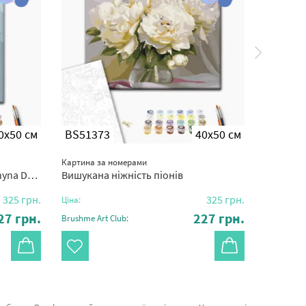
0x50 см
BS51373
40x50 см
BS356
Картина за номерами
Картина з
a Daria
Вишукана ніжність піонів
Кульбабк
325
грн.
325
грн.
Ціна:
Ціна:
27
грн.
227
грн.
Brushme Art Club:
Brushme Ar