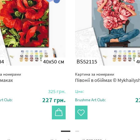
84
40x50 см
BS52115
4
за номерами
Картина за номерами
 маках
Півонії в обіймах © Mykhailyshyn
325
грн.
Ціна:
227
грн.
2
t Club:
Brushme Art Club: