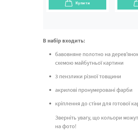
Купити
В набір входить:
бавовняне полотно на дерев'яно
схемою майбутньої картини
3 пензлики різної товщини
акрилові пронумеровані фарби
кріплення до стіни для готової к
Зверніть увагу, що кольори можут
на фото!