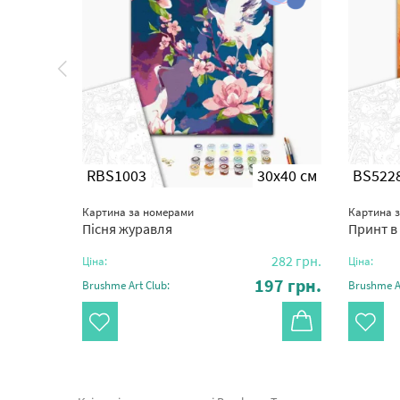
0x50 см
RBS1003
30x40 см
BS522
Картина за номерами
Картина 
Альохіна
Пісня журавля
Принт в
335
грн.
282
грн.
Ціна:
Ціна:
34
грн.
197
грн.
Brushme Art Club:
Brushme Ar