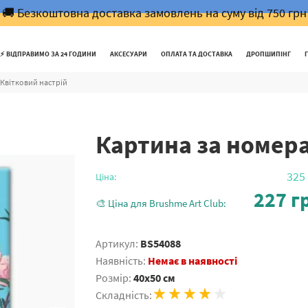
🚚 Безкоштовна доставка замовлень на суму від 750 грн
⚡️ ВІДПРАВИМО ЗА 24 ГОДИНИ
АКСЕСУАРИ
ОПЛАТА ТА ДОСТАВКА
ДРОПШИПІНГ
Квітковий настрій
Картина за номера
325
Ціна:
227
гр
🎨 Ціна для Brushme Art Club:
Артикул:
BS54088
Наявність:
Немає в наявності
Розмір:
40x50 см
Складність: