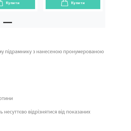
Купити
Купити
му підрамнику з нанесеною пронумерованою
артини
ь несуттєво відрізнятися від показаних