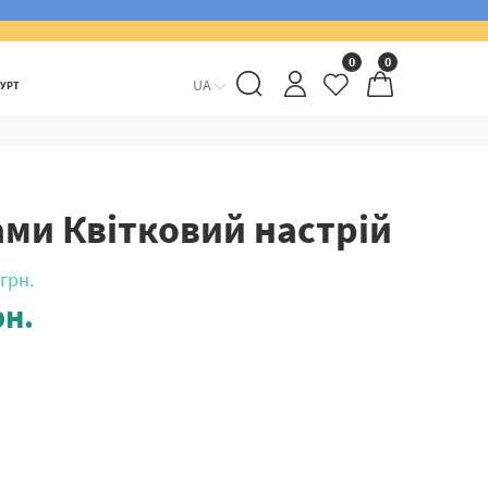
0
0
UA
ГУРТ
ми Квітковий настрій
грн.
н.