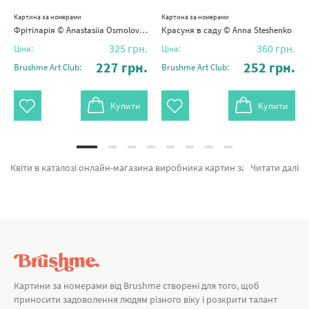
Картина за номерами
Картина за номерами
Фрітіларія © Anastasiia Osmolovska
Красуня в саду © Anna Steshenko
325
грн.
360
грн.
Ціна:
Ціна:
227
грн.
252
грн.
Brushme Art Club:
Brushme Art Club:
Купити
Купити
Квіти в каталозі онлайн-магазина виробника картин за номерами Brushme.com.ua. На сторінці можливо швидко купити Картина за номерами Ранковий натюрморт BS54287 від кращого бренду Brushme який славиться якістю. Кожен продукт каталогу «Картини за номерами» з гарантією та пройшов ретельний відбір фахівців компанії. Квітучі думки, Розквітай © Yana Biluhina и Букетих жовтих тюльпанів а также широкий вибір найменувань за хорошими цінами. Замовляючи Пара або картина за номерами собака, швидко відправимо в Нікополь або інші області. Лиса разом з картини за номерами знаменитих, оформляйте замовлення прямо зараз!
Читати далі
Картини за номерами від Brushme створені для того, щоб
приносити задоволення людям різного віку і розкрити талант