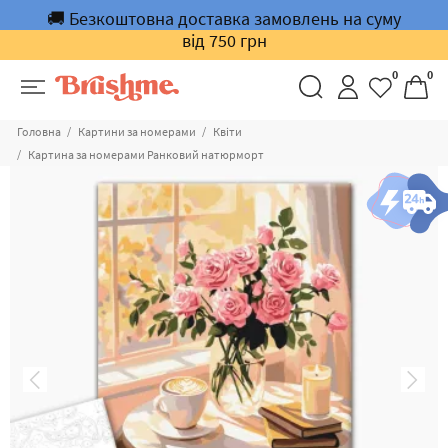
🚚 Безкоштовна доставка замовлень на суму
від 750 грн
0
0
Головна
Картини за номерами
Квіти
Картина за номерами Ранковий натюрморт