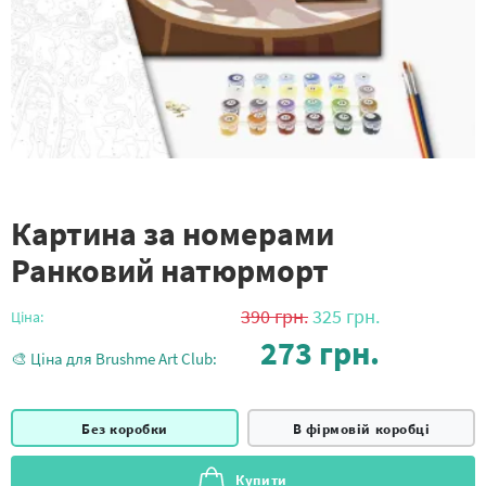
Картина за номерами
Ранковий натюрморт
390
грн.
325
грн.
Ціна:
273
грн.
🎨 Ціна для Brushme Art Club:
Без коробки
В фірмовій коробці
Купити