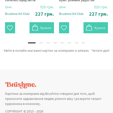
Капелюх серед квітів
Букет рожевих радостей
325
грн.
325
грн.
Ціна:
Ціна:
227
грн.
227
грн.
Brushme Art Club:
Brushme Art Club:
Купити
Купити
Квіти в онлайн-магазині картин за номерами и алмазної мозаїки Brushme. На вітрині можна підібрати Картина за номерами Мрії серед квітів від провідного бренду Brushme який надихає продуманістю. Весь асортимент розділу «Картини за номерами» розроблено нашими дизайнерами. Красуня в саду © Anna Steshenko, Кишенька для ніжності и Цвіт любові © LUNATART а также великий вибір продукції за хорошими цінами. Купуючи Повітряні кулі або картини за номерами Запоріжжя, швидка доставка Суми або будь-яку область. Лебеді разом з картини за номерами дітям, оформляйте замовлення прямо зараз!
Читати далі
Картини за номерами від Brushme створені для того, щоб
приносити задоволення людям різного віку і розкрити талант
художника в кожному.
COPYRIGHT © 2015 - 2026