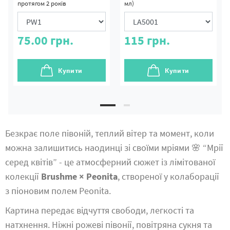
протягом 2 років
мл)
75.00
грн.
115
грн.
Купити
Купити
Безкрає поле півоній, теплий вітер та момент, коли
можна залишитись наодинці зі своїми мріями 🌸 “Мрії
серед квітів” - це атмосферний сюжет із лімітованої
колекції
Brushme × Peonita
, створеної у колаборації
з піоновим полем Peonita.
Картина передає відчуття свободи, легкості та
натхнення. Ніжні рожеві півонії, повітряна сукня та