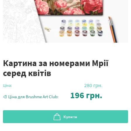
Картина за номерами Мрії
серед квітів
280
грн.
Ціна:
196
грн.
🎨 Ціна для Brushme Art Club:
Купити