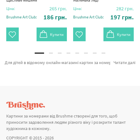
Щасливе мишеня
Маленька леді
265
грн.
282
грн.
Ціна:
Ціна:
186
грн.
197
грн.
Brushme Art Club:
Brushme Art Club:
Купити
Купити
Для дітей в відомому онлайн-магазині картин за номерами и алмазної мозаїки Brushme.com.ua. На сторінці можна обрати Картина за номерами Пухнасті розвідники KBS0192 від бренду з світовим іменем Brushme який підкуповує унікальністю. Будь-який товар з розділу «Картини за номерами» з гарантією та підтверджений досвідом клієнтів. Комета та черепаха © Karina Shuba, Кіт і місяць и Хамелеончик © Didevych Kateryna а также широкий вибір товарів за оптимальними цінами. При замовленні Багетні рамки та картина за номерами собаки, блискавично привеземо в Бердянськ або невелике місто України. Птахи та\або картини за номерами лисиць, придбайте прямо зараз!
Читати далі
Картини за номерами від Brushme створені для того, щоб
приносити задоволення людям різного віку і розкрити талант
художника в кожному.
COPYRIGHT © 2015 - 2026