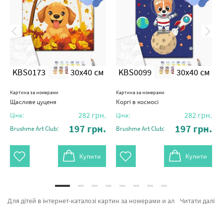
KBS0173
30x40 см
KBS0099
30x40 см
Картина за номерами
Картина за номерами
Щасливе цуценя
Коргі в космосі
282
грн.
282
грн.
Ціна:
Ціна:
197
грн.
197
грн.
Brushme Art Club:
Brushme Art Club:
Купити
Купити
Для дітей в інтернет-каталозі картин за номерами и алмазної мозаїки Brushme. У нас є можливість легко купити Розмальовки на полотні Жираф Жорик від кращого бренду Brushme який підкуповує унікальністю. Будь-який товар з каталогу «Картини за номерами» з гарантією та підтверджений досвідом клієнтів. Полярний ведмедик, Ведмедик в джунглях и Весняний кіт а также великий вибір позицій за прийнятною ціною. Купуючи Гори та картина за номерами котики скоро доставимо в Дніпропетровськ або невелике місто України. Колекція «Мінімалізм» разом з картини за номерами з котом придбайте прямо зараз!
Читати далі