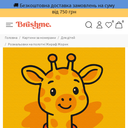
🚚 Безкоштовна доставка замовлень на суму
від 750 грн
0
0
Головна
Картини за номерами
Для дітей
Розмальовки на полотні Жираф Жорик