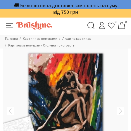
🚚 Безкоштовна доставка замовлень на суму
від 750 грн
0
0
Головна
Картини за номерами
Люди на картинах
Картина за номерами Оголена пристрасть