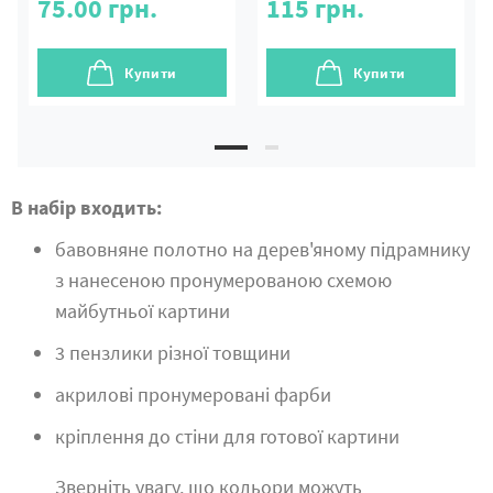
75.00
грн.
115
грн.
Купити
Купити
В набір входить:
бавовняне полотно на дерев'яному підрамнику
з нанесеною пронумерованою схемою
майбутньої картини
3 пензлики різної товщини
акрилові пронумеровані фарби
кріплення до стіни для готової картини
Зверніть увагу, що кольори можуть