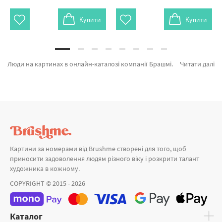
Купити
Купити
Люди на картинах в онлайн-каталозі компанії Брашмі. На вітрині можна обрати Картина за номерами Оголена пристрасть BS51983 від провідного бренду Brushme який вражає унікальністю. Весь асортимент категорії «Картини за номерами» зроблено з любов'ю. Мама і дитина, Прогулянка з кульками и Ідеальний ранок а также професійних розробників за вигідними цінами. При покупці Дівчина разом з картина за номерами коня, ми швидко відправимо в Дніпро або інші міста України . Міські пейзажі або картини за номерами полтава, придбайте прямо зараз!
Читати далі
Картини за номерами від Brushme створені для того, щоб
приносити задоволення людям різного віку і розкрити талант
художника в кожному.
COPYRIGHT © 2015 - 2026
Каталог