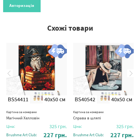
Авторизація
Схожі товари
BS54411
40x50 см
BS40542
40x50 см
Картина за номерами
Картина за номерами
Магічний Хелловін
Справа в шляпі
325
грн.
325
грн.
Ціна:
Ціна:
227
грн.
227
грн.
Brushme Art Club:
Brushme Art Club: