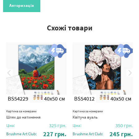
Авторизація
Схожі товари
BS54229
40x50 см
BS54012
40x50 см
Картина за номерами
Картина за номерами
Шлях до натхнення
Квітуча вуаль
325
грн.
350
грн.
Ціна:
Ціна:
227
грн.
245
грн.
Brushme Art Club:
Brushme Art Club: