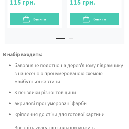
115
грн.
115
грн.
Купити
Купити
В набір входить:
бавовняне полотно на дерев'яному підрамнику
з нанесеною пронумерованою схемою
майбутньої картини
3 пензлики різної товщини
акрилові пронумеровані фарби
кріплення до стіни для готової картини
Зверніть увагу, що кольори можуть