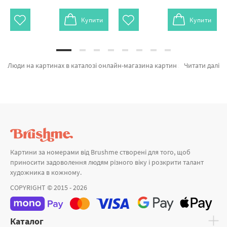
Купити
Купити
Люди на картинах в каталозі онлайн-магазина картин за номерами и алмазної мозаїки Brushme.com.ua. У нас є можливість замовити Картина за номерами Сонячні ванни BS51652 від лідируючого бренду Brushme який вражає своїми рішеннями. Будь-який товар з лінійки «Картини за номерами» сертифікований та підтверджений досвідом клієнтів. Загадка піонів, Загадка метеликів и Любов без перешкод а также хороший вибір продукції за привабливими цінами. При покупці Дівчина або картина за номерами лавандова, блискавично привеземо в Кропивницький або будь-яку область. Колекція «Мінімалізм» та картини за номерами півонії, придбайте прямо зараз!
Читати далі
Картини за номерами від Brushme створені для того, щоб
приносити задоволення людям різного віку і розкрити талант
художника в кожному.
COPYRIGHT © 2015 - 2026
Каталог