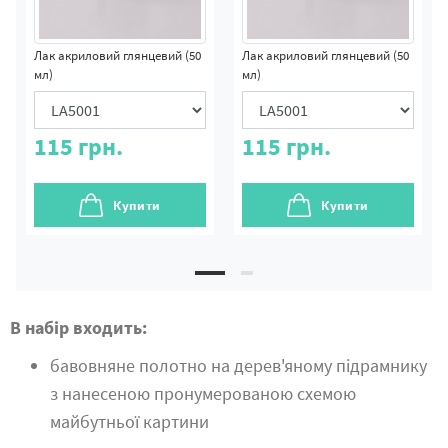
Лак акриловий глянцевий (50
Лак акриловий глянцевий (50
мл)
мл)
115
грн.
115
грн.
Купити
Купити
В набір входить:
бавовняне полотно на дерев'яному підрамнику
з нанесеною пронумерованою схемою
майбутньої картини