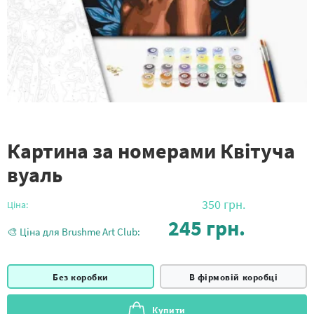
Картина за номерами Квітуча
вуаль
350
грн.
Ціна:
245
грн.
🎨 Ціна для Brushme Art Club:
Без коробки
В фірмовій коробці
Купити