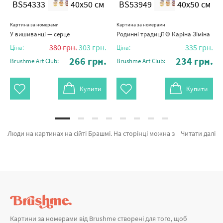
BS54333
40x50 см
BS53949
40x50 см
Картина за номерами
Картина за номерами
У вишиванці — серце
Родинні традиції © Каріна Зіміна
380
грн.
303
грн.
335
грн.
Ціна:
Ціна:
266
грн.
234
грн.
Brushme Art Club:
Brushme Art Club:
Купити
Купити
Люди на картинах на сійті Брашмі. На сторінці можна з легкістю обрати Картина за номерами Квітуча вуаль BS54012 від виробника с світовим іменем Brushme який славиться оригінальністю. Кожен продукт розділу «Картини за номерами» сертифікований та підтверджений досвідом клієнтів. Українка ©Valeriya Macarenco, Золоті коси и Два всесвіти © Karolina Bundash а также широкий вибір найменувань за прийнятними цінами. Купуючи Санторіні та картини за номерами Запоріжжя, ми швидко відправимо в Луцьк або інші міста. Півонії або картини за номерами з півонії, купуйте прямо зараз!
Читати далі
Картини за номерами від Brushme створені для того, щоб