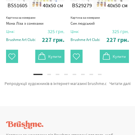
BS51605
40x50 см
BS29279
40x50 см
Картина за номерами
Картина за номерами
Мона Ліза з соняхами
Син людський
325
грн.
325
грн.
Ціна:
Ціна:
227
грн.
227
грн.
Brushme Art Club:
Brushme Art Club:
Купити
Купити
Репродукції художників в інтернет-магазині brushme.com.ua. Тут можна обрати Картина за номерами Портрет Аделі Блох-Бауер I. Густав Клімт BS6236 від лідируючого виробника Brushme який відомий оригінальністю. Весь асортимент лінійки «Картини за номерами» має попит у художників. Вечірня сукня. Рене Магрітт, Мона Ліза и Зоряна ніч а также великий вибір найменувань за вигідними цінами. При замовленні Корабель або картина за номерами новорічна, миттєва доставка в Житомир або інші міста. Розпродаж картин та\або картини за номерами з фарбами, придбайте прямо зараз!
Читати далі