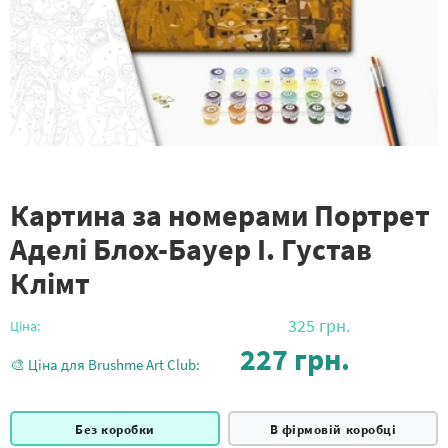
Картина за номерами Портрет
Аделі Блох-Бауер I. Густав
Клімт
325
грн.
Ціна:
227
грн.
🎨 Ціна для Brushme Art Club:
Без коробки
В фірмовій коробці