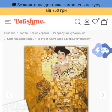
🚚 Безкоштовна доставка замовлень на суму
від 750 грн
0
0
Головна
Картини за номерами
Репродукції художників
Картина за номерами Портрет Аделі Блох-Бауер I. Густав Клімт