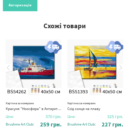
Авторизація
Схожі товари
BS54262
40x50 см
BS51393
40x50 см
Картина за номерами
Картина за номерами
Красуня "Ноосфера" в Антарктиці © Сергій Глотов
Схід сонця на плаву
370
грн.
325
грн.
Ціна:
Ціна:
259
грн.
227
грн.
Brushme Art Club:
Brushme Art Club: