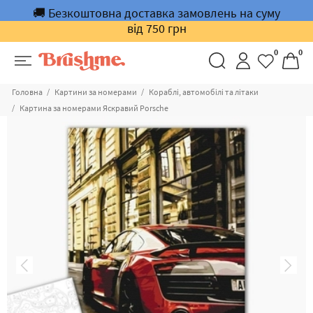
🚚 Безкоштовна доставка замовлень на суму
від 750 грн
0
0
Головна
Картини за номерами
Кораблі, автомобілі та літаки
Картина за номерами Яскравий Porsche