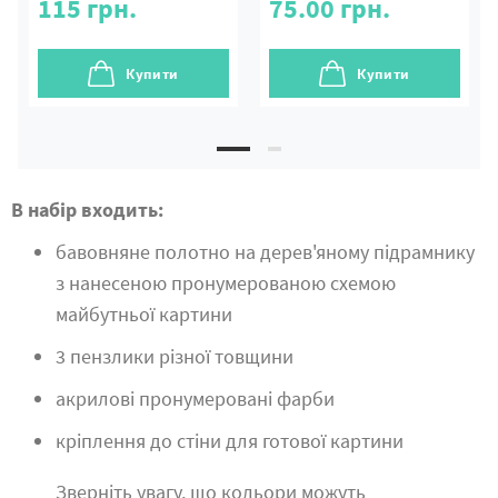
115
грн.
75.00
грн.
Купити
Купити
В набір входить:
бавовняне полотно на дерев'яному підрамнику
з нанесеною пронумерованою схемою
майбутньої картини
3 пензлики різної товщини
акрилові пронумеровані фарби
кріплення до стіни для готової картини
Зверніть увагу, що кольори можуть