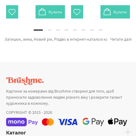
Купити
Купити
Затишок, зима, Новий рік, Різдво в інтернет-каталозі картин за номерами и алмазної мозаїки Брашмі. У нас можна замовити Картина за номерами Пряний глінтвейн BS52736 від виробника с світовим іменем Brushme який славиться унікальністю. Будь-який товар з категорії «Картини за номерами» з гарантією і пройшов вибагливий відбір технологів компанії. В очікуванні дива, За мить до свята и Перший сніг а также хороший вибір товарів за приємними цінами. Купуючи Багетні рамки разом з картина за номерами дівчини, ми швидко відправимо в Олександрію або інше зручне місто. Бестселери або картини за номерами мінімалізм, замовляйте прямо зараз!
Читати далі
Картини за номерами від Brushme створені для того, щоб
приносити задоволення людям різного віку і розкрити талант
художника в кожному.
COPYRIGHT © 2015 - 2026
Каталог