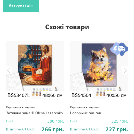
Авторизація
Схожі товари
BS53407L
48x60 см
BS54504
40x50 см
Картина за номерами
Картина за номерами
Затишна зима © Olena Lazarenko
Новорічне гав-гав
380
грн.
325
грн.
Ціна:
Ціна:
266
грн.
227
грн.
Brushme Art Club:
Brushme Art Club: