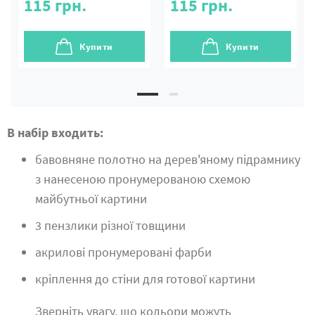
115
грн.
115
грн.
Купити
Купити
В набір входить:
бавовняне полотно на дерев'яному підрамнику
з нанесеною пронумерованою схемою
майбутньої картини
3 пензлики різної товщини
акрилові пронумеровані фарби
кріплення до стіни для готової картини
Зверніть увагу, що кольори можуть