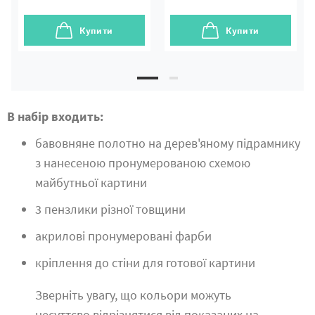
Купити
Купити
В набір входить:
бавовняне полотно на дерев'яному підрамнику
з нанесеною пронумерованою схемою
майбутньої картини
3 пензлики різної товщини
акрилові пронумеровані фарби
кріплення до стіни для готової картини
Зверніть увагу, що кольори можуть
несуттєво відрізнятися від показаних на