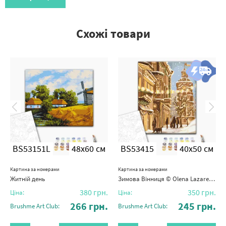
Схожі товари
BS53151L
48x60 см
BS53415
40x50 см
Картина за номерами
Картина за номерами
Житній день
Зимова Вінниця © Olena Lazarenko
380
грн.
350
грн.
Ціна:
Ціна:
266
грн.
245
грн.
Brushme Art Club:
Brushme Art Club: