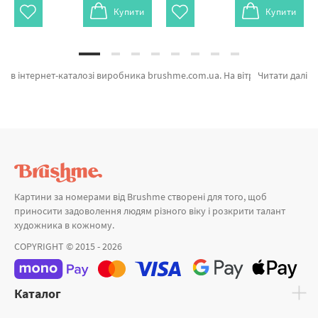
Купити
Купити
в інтернет-каталозі виробника brushme.com.ua. На вітрині можна легко замовити Картина за номерами Урожайные подсолнухи від кращого бренду Brushme який підкуповує ціновою політикою. Кожен продукт розділу «» надихне знайти у собі справжнього художника. Одеський театр © Мазнєва Марина, Кемпінг під зірками © Roksolana Baran и Небесний вогонь © Sergiy Stepanenko а также великий вибір позицій за прийнятною ціною. Замовляючи Алмазна мозаїка 40x30 та картина за номерами дитині терміново привеземо в Краматорськ або будь-які міста. Мавпа та\або картини за номерами оптом, купуйте прямо зараз!
Читати далі
Картини за номерами від Brushme створені для того, щоб
приносити задоволення людям різного віку і розкрити талант
художника в кожному.
COPYRIGHT © 2015 - 2026
Каталог