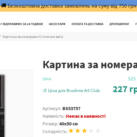
🚚 Безкоштовна доставка замовлень на суму від 750 грн
⚡️ ВІДПРАВИМО ЗА 24 ГОДИНИ
АКСЕСУАРИ
ОПЛАТА ТА ДОСТАВКА
ДРОПШИПІНГ
Картина за номерами Столичне авто
Картина за номер
325
Ціна:
227
гр
🎨 Ціна для Brushme Art Club:
Артикул:
BS53757
Наявність:
Немає в наявності
Розмір:
40x50 см
Складність: