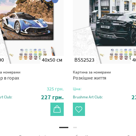
90
40x50 см
BS52523
4
за номерами
Картина за номерами
р в горах
Розкішне життя
325
грн.
Ціна:
227
грн.
2
t Club:
Brushme Art Club: