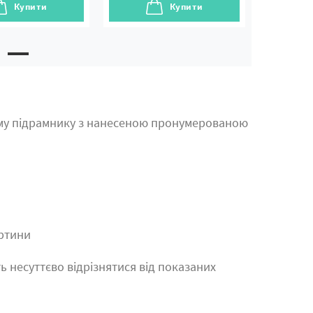
Купити
Купити
му підрамнику з нанесеною пронумерованою
артини
ь несуттєво відрізнятися від показаних