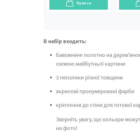
Купити
В набір входить:
бавовняне полотно на дерев'яно
схемою майбутньої картини
3 пензлики різної товщини
акрилові пронумеровані фарби
кріплення до стіни для готової к
Зверніть увагу, що кольори можут
на фото!