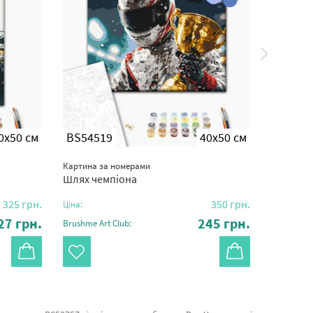
0x50 см
BS54519
40x50 см
BS523
Картина за номерами
Картина з
Шлях чемпіона
Гонщик
325
грн.
350
грн.
Ціна:
Ціна:
27
грн.
245
грн.
Brushme Art Club:
Brushme Ar