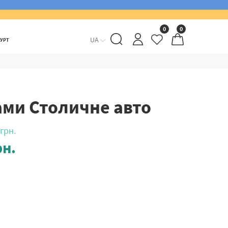
0
0
UA
ГУРТ
ами Столичне авто
грн.
н.