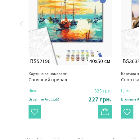
0x50 см
BS52196
40x50 см
BS363
Картина за номерами
Картина 
Сонячний причал
Спортка
325
грн.
325
грн.
Ціна:
Ціна:
27
грн.
227
грн.
Brushme Art Club:
Brushme Ar