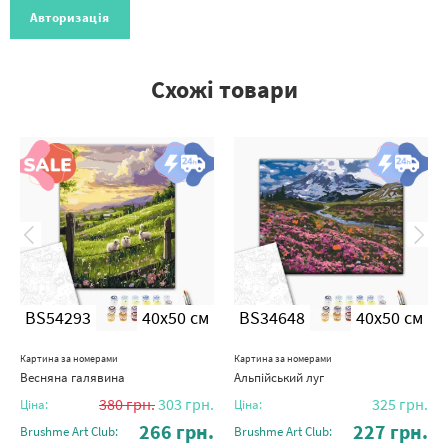
Авторизація
Схожі товари
BS54293
40x50 см
BS34648
40x50 см
Картина за номерами
Картина за номерами
Весняна галявина
Альпійський луг
380
грн.
303
грн.
325
грн.
Ціна:
Ціна:
266
грн.
227
грн.
Brushme Art Club:
Brushme Art Club: