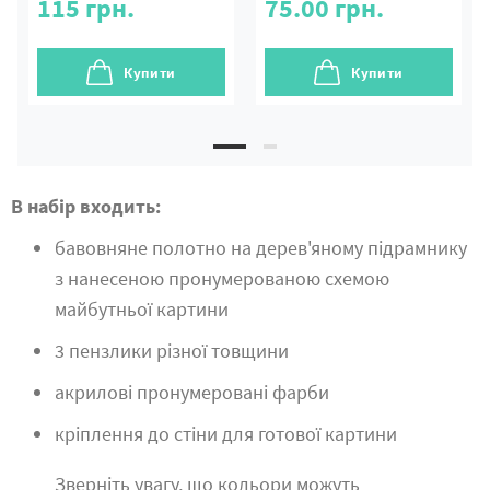
115
грн.
75.00
грн.
Купити
Купити
В набір входить:
бавовняне полотно на дерев'яному підрамнику
з нанесеною пронумерованою схемою
майбутньої картини
3 пензлики різної товщини
акрилові пронумеровані фарби
кріплення до стіни для готової картини
Зверніть увагу, що кольори можуть