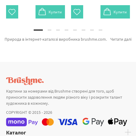
Купити
Купити
Природа в інтернет-каталозі виробника brushme.com.ua. Ви на сторінці, де можна підібрати Картина за номерами Казковий ліс BS51823L від відомого виробника Brushme який порадує якістю. Весь асортимент категорії «Картини за номерами» з гарантією і пройшов вибагливий відбір технологів компанії. Мальовничий острів, Долина польових квітів и Пригоди пухнастика а также великий вибір позицій за кращими цінами. При замовленні Мама з дитиною та картина за номерами з собаками, миттєво привеземо в Івано - Франківськ або інші міста. Тюльпани або картини за номерами лісовими купуйте прямо зараз!
Читати далі
Картини за номерами від Brushme створені для того, щоб
приносити задоволення людям різного віку і розкрити талант
художника в кожному.
COPYRIGHT © 2015 - 2026
Каталог